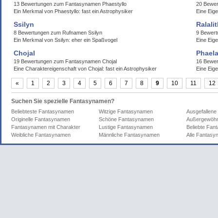
13 Bewertungen zum Fantasynamen Phaestyllo
20 Bewe
Ein Merkmal von Phaestyllo: fast ein Astrophysiker
Eine Eig
Ssilyn
Ralali
8 Bewertungen zum Rufnamen Ssilyn
9 Bewert
Ein Merkmal von Ssilyn: eher ein Spaßvogel
Eine Eige
Chojal
Phael
19 Bewertungen zum Fantasynamen Chojal
16 Bewe
Eine Charaktereigenschaft von Chojal: fast ein Astrophysiker
Eine Eige
«
1
2
3
4
5
6
7
8
9
10
11
12
Suchen Sie spezielle Fantasynamen?
Beliebteste Fantasynamen
Witzige Fantasynamen
Ausgefallen
Originelle Fantasynamen
Schöne Fantasynamen
Außergewöhn
Fantasynamen mit Charakter
Lustige Fantasynamen
Beliebte Fa
Weibliche Fantasynamen
Männliche Fantasynamen
Alle Fantas