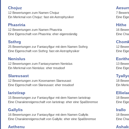
Chojuz
Aesur
12 Bewertungen zum Namen Chojuz
7 Bewer
Ein Merkmal von Chojuz: fast ein Astrophysiker
Eine Eig
Phasriria
Hithe
12 Bewertungen zum Namen Phasriria
16 Bewe
Eine Eigenschaft von Phasriria: eher eigenständig
Eine Cha
Ssthrg
Chomk
25 Bewertungen zur Fantasyfigur mit dem Namen Ssthrg
12 Bewe
Eine Eigenschaft von Ssthrg: fast ein Astrophysiker
Eine Eig
Nenislus
Eorith
12 Bewertungen zum Fantasynamen Nenislus
13 Bewer
Ein Merkmal von Nenislus: eher treudoof
Eine Eige
Slareusast
Tyally
12 Bewertungen zum Kosenamen Slareusast
18 Bewer
Eine Eigenschaft von Slareusast: eher treudoof
Ein Merkm
Iaristirap
Elliela
15 Bewertungen zur Fantasyfigur mit dem Namen Iaristirap
18 Bewer
Eine Charaktereigenschaft von Iaristirap: eher eine Spaßbremse
Eine Eige
Gallylis
Irallo
16 Bewertungen zur Fantasyfigur mit dem Namen Gallylis
18 Bewer
Eine Charaktereigenschaft von Gallylis: eher eine Spaßbremse
Eine Char
Aethenu
Ashak