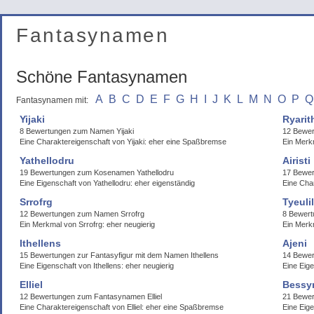
Fantasynamen
Schöne Fantasynamen
A
B
C
D
E
F
G
H
I
J
K
L
M
N
O
P
Q
Fantasynamen mit:
Yijaki
Ryarit
8 Bewertungen zum Namen Yijaki
12 Bewer
Eine Charaktereigenschaft von Yijaki: eher eine Spaßbremse
Ein Merkm
Yathellodru
Airisti
19 Bewertungen zum Kosenamen Yathellodru
17 Bewer
Eine Eigenschaft von Yathellodru: eher eigenständig
Eine Char
Srrofrg
Tyeuli
12 Bewertungen zum Namen Srrofrg
8 Bewert
Ein Merkmal von Srrofrg: eher neugierig
Ein Merkm
Ithellens
Ajeni
15 Bewertungen zur Fantasyfigur mit dem Namen Ithellens
14 Bewer
Eine Eigenschaft von Ithellens: eher neugierig
Eine Eige
Elliel
Bessy
12 Bewertungen zum Fantasynamen Elliel
21 Bewe
Eine Charaktereigenschaft von Elliel: eher eine Spaßbremse
Eine Eig