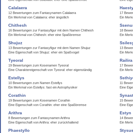
Calalaera
Haesty
12 Bewertungen zum Fantasynamen Calalaera
17 Bewer
Ein Merkmal von Calalaera: eher ängstlich
Ein Merk
Chithesh
Ssenu
16 Bewertungen zur Fantasyfigur mit dem Namen Chithesh
18 Bewe
Ein Merkmal von Chithesh: eher eine Spaßbremse
Ein Merk
Shujuz
Ssiles
13 Bewertungen zur Fantasyfigur mit dem Namen Shujuz
13 Bewer
Eine Eigenschaft von Shujuz: eher ein Spaßvogel
Ein Merk
Tyeoral
Railira
19 Bewertungen zum Kosenamen Tyeoral
17 Bewer
Eine Charaktereigenschaft von Tyeoral: eher eigenständig
Ein Merk
Estellys
Ssthiy
10 Bewertungen zum Namen Estellys
11 Bewer
Ein Merkmal von Estellys: fast ein Astrophysiker
Eine Eige
Corathin
Synast
19 Bewertungen zum Kosenamen Corathin
15 Bewer
Eine Eigenschaft von Corathin: eher eine Spaßbremse
Eine Eige
Arithra
Estyn
8 Bewertungen zum Fantasynamen Arithra
14 Bewe
Eine Eigenschaft von Arithra: eher zurückhaltend
Ein Merk
Phaestyllo
Stysu