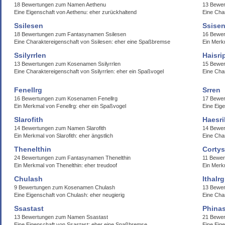
18 Bewertungen zum Namen Aethenu
13 Bewe
Eine Eigenschaft von Aethenu: eher zurückhaltend
Eine Cha
Ssilesen
Ssise
18 Bewertungen zum Fantasynamen Ssilesen
16 Bewe
Eine Charaktereigenschaft von Ssilesen: eher eine Spaßbremse
Ein Merk
Ssilyrrlen
Haisri
13 Bewertungen zum Kosenamen Ssilyrrlen
15 Bewer
Eine Charaktereigenschaft von Ssilyrrlen: eher ein Spaßvogel
Eine Char
Fenellrg
Srren
16 Bewertungen zum Kosenamen Fenellrg
17 Bewe
Ein Merkmal von Fenellrg: eher ein Spaßvogel
Eine Eige
Slarofith
Haesri
14 Bewertungen zum Namen Slarofith
14 Bewer
Ein Merkmal von Slarofith: eher ängstlich
Eine Char
Thenelthin
Corty
24 Bewertungen zum Fantasynamen Thenelthin
11 Bewe
Ein Merkmal von Thenelthin: eher treudoof
Ein Merk
Chulash
Ithalrg
9 Bewertungen zum Kosenamen Chulash
13 Bewer
Eine Eigenschaft von Chulash: eher neugierig
Eine Char
Ssastast
Phina
13 Bewertungen zum Namen Ssastast
21 Bewe
Eine Eigenschaft von Ssastast: eher eine Spaßbremse
Eine Eig