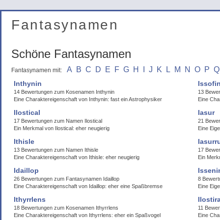
Fantasynamen
Schöne Fantasynamen
A
B
C
D
E
F
G
H
I
J
K
L
M
N
O
P
Q
Fantasynamen mit:
Inthynin
Issofi
14 Bewertungen zum Kosenamen Inthynin
13 Bewer
Eine Charaktereigenschaft von Inthynin: fast ein Astrophysiker
Eine Char
Ilostical
Iasur
17 Bewertungen zum Namen Ilostical
21 Bewe
Ein Merkmal von Ilostical: eher neugierig
Eine Eige
Ithisle
Iasurr
13 Bewertungen zum Namen Ithisle
17 Bewer
Eine Charaktereigenschaft von Ithisle: eher neugierig
Ein Merkm
Idaillop
Isseni
26 Bewertungen zum Fantasynamen Idaillop
8 Bewert
Eine Charaktereigenschaft von Idaillop: eher eine Spaßbremse
Eine Eige
Ithyrrlens
Ilostir
18 Bewertungen zum Kosenamen Ithyrrlens
11 Bewer
Eine Charaktereigenschaft von Ithyrrlens: eher ein Spaßvogel
Eine Cha