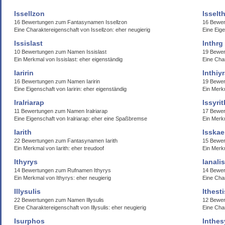
Issellzon
Isselt
16 Bewertungen zum Fantasynamen Issellzon
16 Bewer
Eine Charaktereigenschaft von Issellzon: eher neugierig
Eine Eige
Issislast
Inthrg
10 Bewertungen zum Namen Issislast
19 Bewer
Ein Merkmal von Issislast: eher eigenständig
Eine Char
Iaririn
Inthiy
16 Bewertungen zum Namen Iaririn
19 Bewer
Eine Eigenschaft von Iaririn: eher eigenständig
Ein Merkm
Iralriarap
Issyrit
11 Bewertungen zum Namen Iralriarap
17 Bewer
Eine Eigenschaft von Iralriarap: eher eine Spaßbremse
Ein Merkm
Iarith
Isska
22 Bewertungen zum Fantasynamen Iarith
15 Bewe
Ein Merkmal von Iarith: eher treudoof
Ein Merk
Ithyrys
Ianalis
14 Bewertungen zum Rufnamen Ithyrys
14 Bewer
Ein Merkmal von Ithyrys: eher neugierig
Eine Char
Illysulis
Ithesti
22 Bewertungen zum Namen Illysulis
12 Bewer
Eine Charaktereigenschaft von Illysulis: eher neugierig
Eine Cha
Isurphos
Inthes