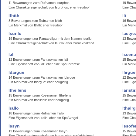
11 Bewertungen zum Rufnamen Isurphos
19 Bewe
Eine Charaktereigenschaft von Isurphos: eher treudoof
Eine Cha
Ithith
Ili
8 Bewertungen zum Rufnamen Ithith
16 Bewer
Ein Merkmal von Ithith: eher treudoof
Ein Merk
Isurllo
Iastyc
19 Bewertungen zur Fantasyfigur mit dem Namen Isurllo
13 Bewer
Eine Charaktereigenschaft von Isurllo: eher zurückhaltend
Eine Eige
Iali
Issena
12 Bewertungen zum Fantasynamen Iali
15 Bewer
Eine Eigenschaft von Iali: eher eine Spaßbremse
Ein Merk
Idargue
Ilirgue
14 Bewertungen zum Fantasynamen Idargue
12 Bewer
Ein Merkmal von Idargue: eher neugierig
Eine Eige
Ithellens
Iaristi
15 Bewertungen zum Kosenamen Ithellens
15 Bewer
Ein Merkmal von Ithellens: eher neugierig
Eine Char
Irallo
Ithalrg
18 Bewertungen zum Rufnamen Irallo
13 Bewer
Eine Eigenschaft von Irallo: eher ein Spaßvogel
Eine Char
Issyn
Issofe
12 Bewertungen zum Kosenamen Issyn
15 Bewer
Eine Charaktereigenschaft von Issyn: eher zurückhaltend
Eine Eig