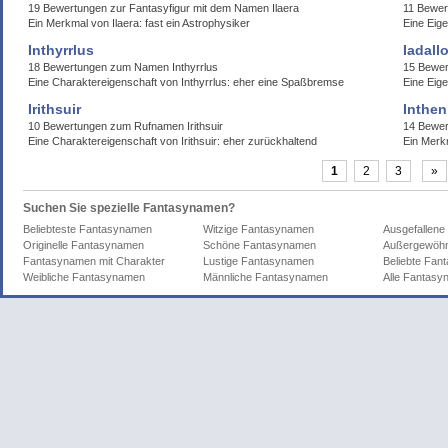
19 Bewertungen zur Fantasyfigur mit dem Namen Ilaera
11 Bewer
Ein Merkmal von Ilaera: fast ein Astrophysiker
Eine Eige
Inthyrrlus
Iadall
18 Bewertungen zum Namen Inthyrrlus
15 Bewer
Eine Charaktereigenschaft von Inthyrrlus: eher eine Spaßbremse
Eine Eige
Irithsuir
Inthen
10 Bewertungen zum Rufnamen Irithsuir
14 Bewer
Eine Charaktereigenschaft von Irithsuir: eher zurückhaltend
Ein Merkm
1
2
3
»
Suchen Sie spezielle Fantasynamen?
Beliebteste Fantasynamen
Witzige Fantasynamen
Ausgefallen
Originelle Fantasynamen
Schöne Fantasynamen
Außergewöhn
Fantasynamen mit Charakter
Lustige Fantasynamen
Beliebte Fa
Weibliche Fantasynamen
Männliche Fantasynamen
Alle Fantas