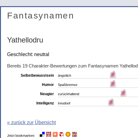
Fantasynamen
Yathellodru
Geschlecht: neutral
Bereits 19 Charakter-Bewertungen zum Fantasynamen Yathellod
Selbstbewusstsein
ängstlich
Humor
Spaßbremse
Neugier
zurückhaltend
Intelligenz
treudoof
« zurück zur Übersicht
Jetzt bookmarken: