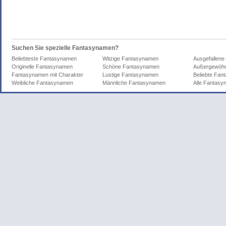
Suchen Sie spezielle Fantasynamen?
Beliebteste Fantasynamen
Witzige Fantasynamen
Ausgefallen
Originelle Fantasynamen
Schöne Fantasynamen
Außergewöhn
Fantasynamen mit Charakter
Lustige Fantasynamen
Beliebte Fa
Weibliche Fantasynamen
Männliche Fantasynamen
Alle Fantas