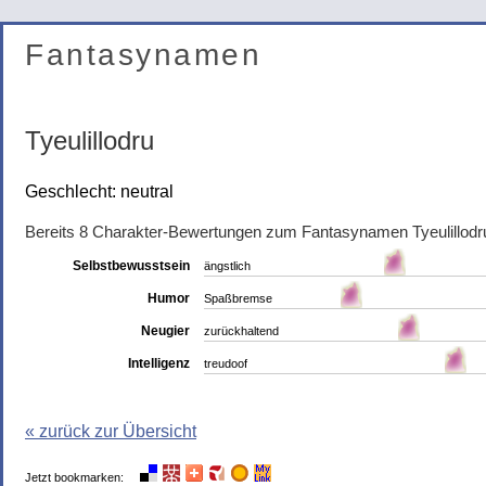
Fantasynamen
Tyeulillodru
Geschlecht: neutral
Bereits 8 Charakter-Bewertungen zum Fantasynamen Tyeulillodr
Selbstbewusstsein
ängstlich
Humor
Spaßbremse
Neugier
zurückhaltend
Intelligenz
treudoof
« zurück zur Übersicht
Jetzt bookmarken: