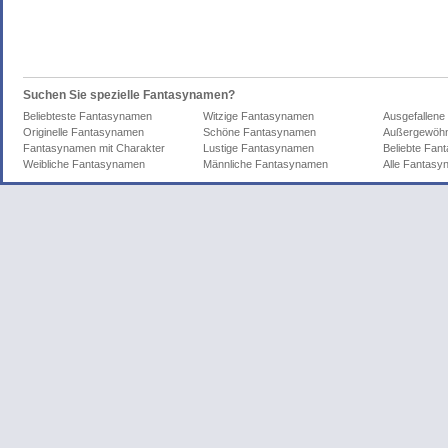
Suchen Sie spezielle Fantasynamen?
Beliebteste Fantasynamen
Witzige Fantasynamen
Ausgefallen
Originelle Fantasynamen
Schöne Fantasynamen
Außergewöhn
Fantasynamen mit Charakter
Lustige Fantasynamen
Beliebte Fa
Weibliche Fantasynamen
Männliche Fantasynamen
Alle Fantas