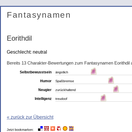
Fantasynamen
Eorithdil
Geschlecht: neutral
Bereits 13 Charakter-Bewertungen zum Fantasynamen Eorithdil
Selbstbewusstsein
ängstlich
Humor
Spaßbremse
Neugier
zurückhaltend
Intelligenz
treudoof
« zurück zur Übersicht
Jetzt bookmarken: