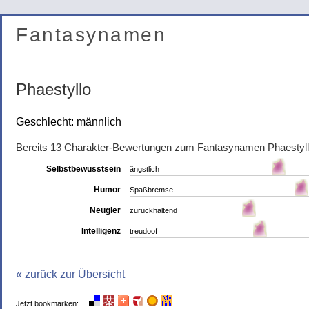
Fantasynamen
Phaestyllo
Geschlecht: männlich
Bereits 13 Charakter-Bewertungen zum Fantasynamen Phaestyl
Selbstbewusstsein
ängstlich
Humor
Spaßbremse
Neugier
zurückhaltend
Intelligenz
treudoof
« zurück zur Übersicht
Jetzt bookmarken: