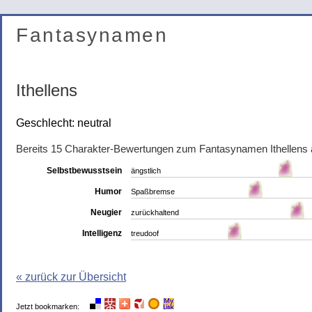
Fantasynamen
Ithellens
Geschlecht: neutral
Bereits 15 Charakter-Bewertungen zum Fantasynamen Ithellens
Selbstbewusstsein
ängstlich
Humor
Spaßbremse
Neugier
zurückhaltend
Intelligenz
treudoof
« zurück zur Übersicht
Jetzt bookmarken: