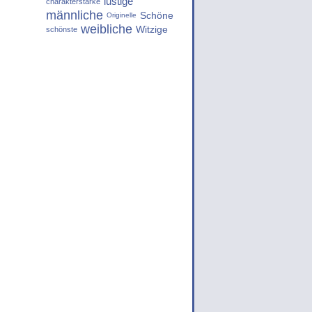
lustige
charakterstarke
männliche
Schöne
Originelle
weibliche
Witzige
schönste