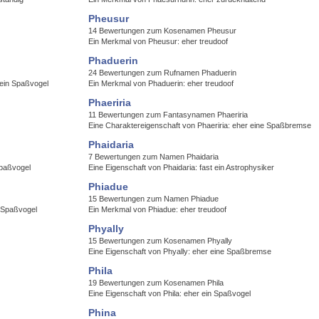
Pheusur
14 Bewertungen zum Kosenamen Pheusur
Ein Merkmal von Pheusur: eher treudoof
Phaduerin
24 Bewertungen zum Rufnamen Phaduerin
 ein Spaßvogel
Ein Merkmal von Phaduerin: eher treudoof
Phaeriria
11 Bewertungen zum Fantasynamen Phaeriria
Eine Charaktereigenschaft von Phaeriria: eher eine Spaßbremse
Phaidaria
7 Bewertungen zum Namen Phaidaria
Spaßvogel
Eine Eigenschaft von Phaidaria: fast ein Astrophysiker
Phiadue
15 Bewertungen zum Namen Phiadue
n Spaßvogel
Ein Merkmal von Phiadue: eher treudoof
Phyally
15 Bewertungen zum Kosenamen Phyally
Eine Eigenschaft von Phyally: eher eine Spaßbremse
Phila
19 Bewertungen zum Kosenamen Phila
Eine Eigenschaft von Phila: eher ein Spaßvogel
Phina