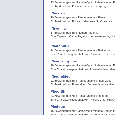
13 Bewertungen zur Fantasyfigur mit dem Namen P
Ein Merkmal von Pheudaisuir: eher neugierig
Phiralsu
20 Bewertungen zum Fantasynamen Phiralsu
Ein Merkmal von Phiralsu: eher eine Spaßbremse
Phyalinu
17 Bewertungen zum Namen Phyalinu
Eine Eigenschaft von Phyalinu: fast ein Astrophysik
Phalonuru
14 Bewertungen zum Fantasynamen Phalonuru
Eine Charaktereigenschaft von Phalonuru: eher zur
Phaenallophos
18 Bewertungen zur Fantasyfigur mit dem Namen P
Eine Charaktereigenschaft von Phaenallophos: eher
Pheuraldeu
21 Bewertungen zum Fantasynamen Pheuraldeu
Ein Merkmal von Pheuraldeu: fast ein Astrophysiker
Pheorith
23 Bewertungen zum Fantasynamen Pheorith
Eine Charaktereigenschaft von Pheorith: fast ein As
Phaidue
15 Bewertungen zur Fantasyfigur mit dem Namen P
Eine Charaktereigenschaft von Phaidue: eher eigen