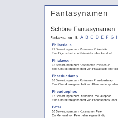
Fantasynamen
Schöne Fantasynamen
A
B
C
D
E
F
G
Fantasynamen mit:
Philaerialis
21 Bewertungen zum Rufnamen Philaerialis
Eine Eigenschaft von Philaerialis: eher treudoof
Phialaesuir
12 Bewertungen zum Kosenamen Phialaesuir
Eine Charaktereigenschaft von Phialaesuir: eher ei
Phaedueriarap
16 Bewertungen zum Rufnamen Phaedueriarap
Eine Charaktereigenschaft von Phaedueriarap: eher
Pheuduephos
17 Bewertungen zum Rufnamen Pheuduephos
Eine Charaktereigenschaft von Pheuduephos: eher 
Peter
20 Bewertungen zum Kosenamen Peter
Ein Merkmal von Peter: eher eigenständig