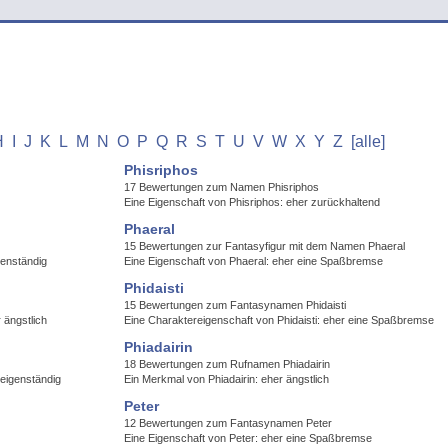
H
I
J
K
L
M
N
O
P
Q
R
S
T
U
V
W
X
Y
Z
[alle]
Phisriphos
17 Bewertungen zum Namen Phisriphos
Eine Eigenschaft von Phisriphos: eher zurückhaltend
Phaeral
15 Bewertungen zur Fantasyfigur mit dem Namen Phaeral
genständig
Eine Eigenschaft von Phaeral: eher eine Spaßbremse
Phidaisti
15 Bewertungen zum Fantasynamen Phidaisti
 ängstlich
Eine Charaktereigenschaft von Phidaisti: eher eine Spaßbremse
Phiadairin
18 Bewertungen zum Rufnamen Phiadairin
eigenständig
Ein Merkmal von Phiadairin: eher ängstlich
Peter
12 Bewertungen zum Fantasynamen Peter
Eine Eigenschaft von Peter: eher eine Spaßbremse