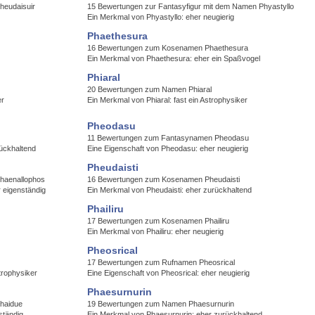
heudaisuir
15 Bewertungen zur Fantasyfigur mit dem Namen Phyastyllo
Ein Merkmal von Phyastyllo: eher neugierig
Phaethesura
16 Bewertungen zum Kosenamen Phaethesura
Ein Merkmal von Phaethesura: eher ein Spaßvogel
Phiaral
20 Bewertungen zum Namen Phiaral
er
Ein Merkmal von Phiaral: fast ein Astrophysiker
Pheodasu
11 Bewertungen zum Fantasynamen Pheodasu
ückhaltend
Eine Eigenschaft von Pheodasu: eher neugierig
Pheudaisti
haenallophos
16 Bewertungen zum Kosenamen Pheudaisti
 eigenständig
Ein Merkmal von Pheudaisti: eher zurückhaltend
Phailiru
17 Bewertungen zum Kosenamen Phailiru
Ein Merkmal von Phailiru: eher neugierig
Pheosrical
17 Bewertungen zum Rufnamen Pheosrical
trophysiker
Eine Eigenschaft von Pheosrical: eher neugierig
Phaesurnurin
haidue
19 Bewertungen zum Namen Phaesurnurin
ständig
Ein Merkmal von Phaesurnurin: eher zurückhaltend