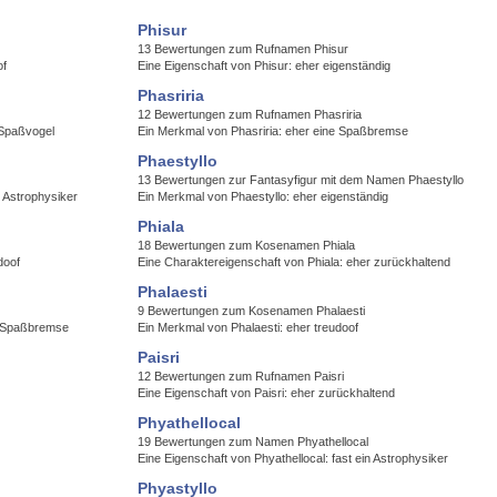
Phisur
13 Bewertungen zum Rufnamen Phisur
of
Eine Eigenschaft von Phisur: eher eigenständig
Phasriria
12 Bewertungen zum Rufnamen Phasriria
 Spaßvogel
Ein Merkmal von Phasriria: eher eine Spaßbremse
Phaestyllo
13 Bewertungen zur Fantasyfigur mit dem Namen Phaestyllo
 Astrophysiker
Ein Merkmal von Phaestyllo: eher eigenständig
Phiala
18 Bewertungen zum Kosenamen Phiala
doof
Eine Charaktereigenschaft von Phiala: eher zurückhaltend
Phalaesti
9 Bewertungen zum Kosenamen Phalaesti
e Spaßbremse
Ein Merkmal von Phalaesti: eher treudoof
Paisri
12 Bewertungen zum Rufnamen Paisri
Eine Eigenschaft von Paisri: eher zurückhaltend
Phyathellocal
19 Bewertungen zum Namen Phyathellocal
Eine Eigenschaft von Phyathellocal: fast ein Astrophysiker
Phyastyllo