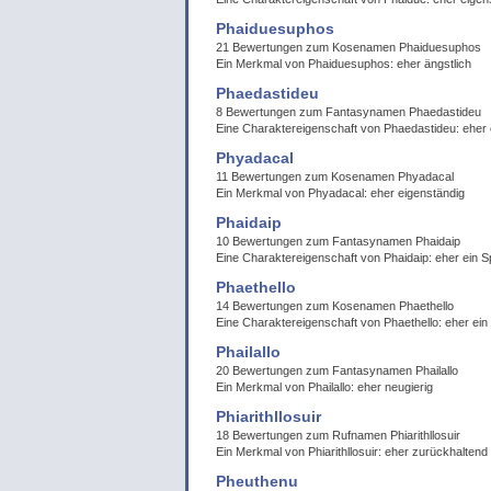
Phaiduesuphos
21 Bewertungen zum Kosenamen Phaiduesuphos
Ein Merkmal von Phaiduesuphos: eher ängstlich
Phaedastideu
8 Bewertungen zum Fantasynamen Phaedastideu
Eine Charaktereigenschaft von Phaedastideu: eher
Phyadacal
11 Bewertungen zum Kosenamen Phyadacal
Ein Merkmal von Phyadacal: eher eigenständig
Phaidaip
10 Bewertungen zum Fantasynamen Phaidaip
Eine Charaktereigenschaft von Phaidaip: eher ein 
Phaethello
14 Bewertungen zum Kosenamen Phaethello
Eine Charaktereigenschaft von Phaethello: eher ei
Phailallo
20 Bewertungen zum Fantasynamen Phailallo
Ein Merkmal von Phailallo: eher neugierig
Phiarithllosuir
18 Bewertungen zum Rufnamen Phiarithllosuir
Ein Merkmal von Phiarithllosuir: eher zurückhaltend
Pheuthenu