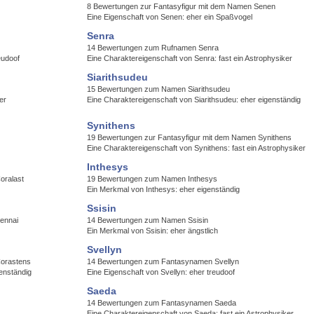
8 Bewertungen zur Fantasyfigur mit dem Namen Senen
Eine Eigenschaft von Senen: eher ein Spaßvogel
Senra
14 Bewertungen zum Rufnamen Senra
eudoof
Eine Charaktereigenschaft von Senra: fast ein Astrophysiker
Siarithsudeu
15 Bewertungen zum Namen Siarithsudeu
er
Eine Charaktereigenschaft von Siarithsudeu: eher eigenständig
Synithens
19 Bewertungen zur Fantasyfigur mit dem Namen Synithens
Eine Charaktereigenschaft von Synithens: fast ein Astrophysiker
Inthesys
oralast
19 Bewertungen zum Namen Inthesys
Ein Merkmal von Inthesys: eher eigenständig
Ssisin
ennai
14 Bewertungen zum Namen Ssisin
Ein Merkmal von Ssisin: eher ängstlich
Svellyn
Corastens
14 Bewertungen zum Fantasynamen Svellyn
enständig
Eine Eigenschaft von Svellyn: eher treudoof
Saeda
14 Bewertungen zum Fantasynamen Saeda
Eine Charaktereigenschaft von Saeda: fast ein Astrophysiker