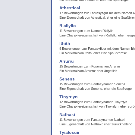
Athestical
17 Bewertungen zur Fantasyfigur mit dem Namen At
Eine Eigenschaft von Athestical: eher eine Spaßbr
Riallyllo
11 Bewertungen zum Namen Riallyllo
Eine Charaktereigenschaft von Riallyllo: eher neugie
Ithith
8 Bewertungen zur Fantasyfigur mit dem Namen Ithi
Ein Merkmal von Ithith: eher eine Spaßbremse
Arrurru
15 Bewertungen zum Kosenamen Arrurru
Ein Merkmal von Arrurru: eher ängstlich
Senens
15 Bewertungen zum Fantasynamen Senens
Eine Eigenschaft von Senens: eher ein Spaßvogel
Tinyrrlyn
12 Bewertungen zum Fantasynamen Tinyrrlyn
Eine Charaktereigenschaft von Tinyrrlyn: eher zurü
Nathaki
11 Bewertungen zum Fantasynamen Nathaki
Eine Eigenschaft von Nathaki: eher zurückhaltend
Tyialosuir