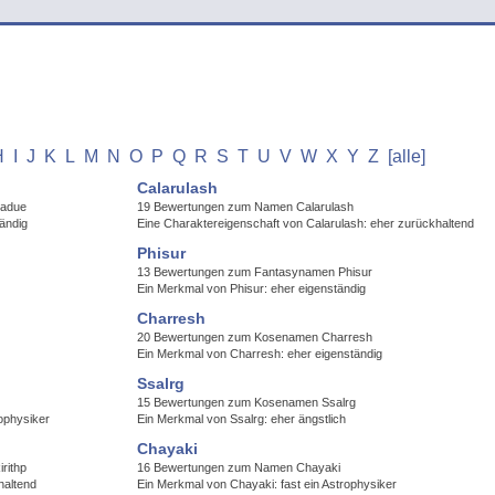
H
I
J
K
L
M
N
O
P
Q
R
S
T
U
V
W
X
Y
Z
[alle]
Calarulash
Sadue
19 Bewertungen zum Namen Calarulash
ändig
Eine Charaktereigenschaft von Calarulash: eher zurückhaltend
Phisur
13 Bewertungen zum Fantasynamen Phisur
Ein Merkmal von Phisur: eher eigenständig
Charresh
20 Bewertungen zum Kosenamen Charresh
Ein Merkmal von Charresh: eher eigenständig
Ssalrg
15 Bewertungen zum Kosenamen Ssalrg
rophysiker
Ein Merkmal von Ssalrg: eher ängstlich
Chayaki
rithp
16 Bewertungen zum Namen Chayaki
haltend
Ein Merkmal von Chayaki: fast ein Astrophysiker