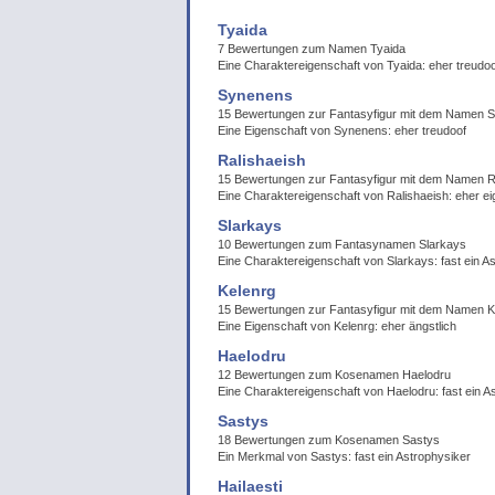
Tyaida
7 Bewertungen zum Namen Tyaida
Eine Charaktereigenschaft von Tyaida: eher treudoo
Synenens
15 Bewertungen zur Fantasyfigur mit dem Namen 
Eine Eigenschaft von Synenens: eher treudoof
Ralishaeish
15 Bewertungen zur Fantasyfigur mit dem Namen R
Eine Charaktereigenschaft von Ralishaeish: eher ei
Slarkays
10 Bewertungen zum Fantasynamen Slarkays
Eine Charaktereigenschaft von Slarkays: fast ein A
Kelenrg
15 Bewertungen zur Fantasyfigur mit dem Namen K
Eine Eigenschaft von Kelenrg: eher ängstlich
Haelodru
12 Bewertungen zum Kosenamen Haelodru
Eine Charaktereigenschaft von Haelodru: fast ein A
Sastys
18 Bewertungen zum Kosenamen Sastys
Ein Merkmal von Sastys: fast ein Astrophysiker
Hailaesti