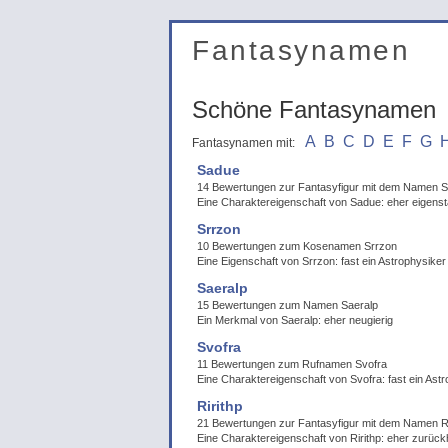
Fantasynamen
Schöne Fantasynamen
A
B
C
D
E
F
G
Fantasynamen mit:
Sadue
14 Bewertungen zur Fantasyfigur mit dem Namen 
Eine Charaktereigenschaft von Sadue: eher eigenst
Srrzon
10 Bewertungen zum Kosenamen Srrzon
Eine Eigenschaft von Srrzon: fast ein Astrophysiker
Saeralp
15 Bewertungen zum Namen Saeralp
Ein Merkmal von Saeralp: eher neugierig
Svofra
11 Bewertungen zum Rufnamen Svofra
Eine Charaktereigenschaft von Svofra: fast ein Ast
Ririthp
21 Bewertungen zur Fantasyfigur mit dem Namen Ri
Eine Charaktereigenschaft von Ririthp: eher zurück