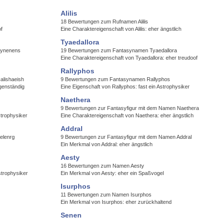
Alilis
18 Bewertungen zum Rufnamen Alilis
f
Eine Charaktereigenschaft von Alilis: eher ängstlich
Tyaedallora
Synenens
19 Bewertungen zum Fantasynamen Tyaedallora
Eine Charaktereigenschaft von Tyaedallora: eher treudoof
Rallyphos
alishaeish
9 Bewertungen zum Fantasynamen Rallyphos
genständig
Eine Eigenschaft von Rallyphos: fast ein Astrophysiker
Naethera
9 Bewertungen zur Fantasyfigur mit dem Namen Naethera
strophysiker
Eine Charaktereigenschaft von Naethera: eher ängstlich
Addral
elenrg
9 Bewertungen zur Fantasyfigur mit dem Namen Addral
Ein Merkmal von Addral: eher ängstlich
Aesty
16 Bewertungen zum Namen Aesty
strophysiker
Ein Merkmal von Aesty: eher ein Spaßvogel
Isurphos
11 Bewertungen zum Namen Isurphos
Ein Merkmal von Isurphos: eher zurückhaltend
Senen