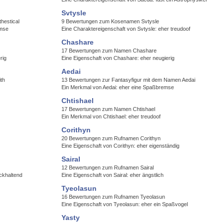
Svtysle
hestical
9 Bewertungen zum Kosenamen Svtysle
emse
Eine Charaktereigenschaft von Svtysle: eher treudoof
Chashare
17 Bewertungen zum Namen Chashare
rig
Eine Eigenschaft von Chashare: eher neugierig
Aedai
th
13 Bewertungen zur Fantasyfigur mit dem Namen Aedai
Ein Merkmal von Aedai: eher eine Spaßbremse
Chtishael
17 Bewertungen zum Namen Chtishael
Ein Merkmal von Chtishael: eher treudoof
Corithyn
20 Bewertungen zum Rufnamen Corithyn
Eine Eigenschaft von Corithyn: eher eigenständig
Sairal
12 Bewertungen zum Rufnamen Sairal
ckhaltend
Eine Eigenschaft von Sairal: eher ängstlich
Tyeolasun
16 Bewertungen zum Rufnamen Tyeolasun
Eine Eigenschaft von Tyeolasun: eher ein Spaßvogel
Yasty