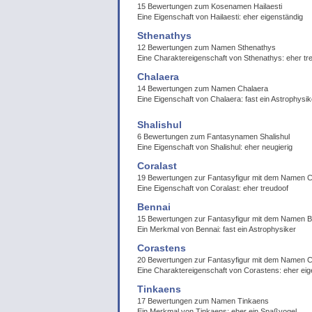
15 Bewertungen zum Kosenamen Hailaesti
Eine Eigenschaft von Hailaesti: eher eigenständig
Sthenathys
12 Bewertungen zum Namen Sthenathys
Eine Charaktereigenschaft von Sthenathys: eher tr
Chalaera
14 Bewertungen zum Namen Chalaera
Eine Eigenschaft von Chalaera: fast ein Astrophysik
Shalishul
6 Bewertungen zum Fantasynamen Shalishul
Eine Eigenschaft von Shalishul: eher neugierig
Coralast
19 Bewertungen zur Fantasyfigur mit dem Namen C
Eine Eigenschaft von Coralast: eher treudoof
Bennai
15 Bewertungen zur Fantasyfigur mit dem Namen B
Ein Merkmal von Bennai: fast ein Astrophysiker
Corastens
20 Bewertungen zur Fantasyfigur mit dem Namen 
Eine Charaktereigenschaft von Corastens: eher eig
Tinkaens
17 Bewertungen zum Namen Tinkaens
Ein Merkmal von Tinkaens: eher ein Spaßvogel