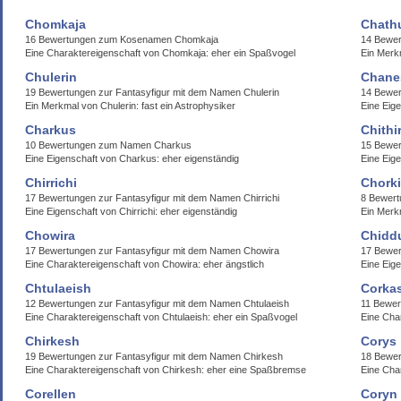
Chomkaja
Chath
16 Bewertungen zum Kosenamen Chomkaja
14 Bewe
Eine Charaktereigenschaft von Chomkaja: eher ein Spaßvogel
Ein Merk
Chulerin
Chane
19 Bewertungen zur Fantasyfigur mit dem Namen Chulerin
14 Bewer
Ein Merkmal von Chulerin: fast ein Astrophysiker
Eine Eige
Charkus
Chithi
10 Bewertungen zum Namen Charkus
15 Bewer
Eine Eigenschaft von Charkus: eher eigenständig
Eine Eige
Chirrichi
Chorki
17 Bewertungen zur Fantasyfigur mit dem Namen Chirrichi
8 Bewert
Eine Eigenschaft von Chirrichi: eher eigenständig
Ein Merkm
Chowira
Chidd
17 Bewertungen zur Fantasyfigur mit dem Namen Chowira
17 Bewe
Eine Charaktereigenschaft von Chowira: eher ängstlich
Eine Eig
Chtulaeish
Corka
12 Bewertungen zur Fantasyfigur mit dem Namen Chtulaeish
11 Bewe
Eine Charaktereigenschaft von Chtulaeish: eher ein Spaßvogel
Eine Char
Chirkesh
Corys
19 Bewertungen zur Fantasyfigur mit dem Namen Chirkesh
18 Bewe
Eine Charaktereigenschaft von Chirkesh: eher eine Spaßbremse
Eine Cha
Corellen
Coryn