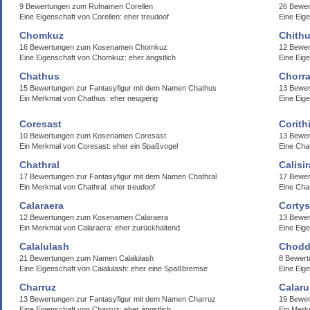
9 Bewertungen zum Rufnamen Corellen
26 Bewer
Eine Eigenschaft von Corellen: eher treudoof
Eine Eig
Chomkuz
Chithu
16 Bewertungen zum Kosenamen Chomkuz
12 Bewer
Eine Eigenschaft von Chomkuz: eher ängstlich
Eine Eige
Chathus
Chorra
15 Bewertungen zur Fantasyfigur mit dem Namen Chathus
13 Bewer
Ein Merkmal von Chathus: eher neugierig
Eine Eige
Coresast
Corith
10 Bewertungen zum Kosenamen Coresast
13 Bewer
Ein Merkmal von Coresast: eher ein Spaßvogel
Eine Char
Chathral
Calisir
17 Bewertungen zur Fantasyfigur mit dem Namen Chathral
17 Bewer
Ein Merkmal von Chathral: eher treudoof
Eine Char
Calaraera
Cortys
12 Bewertungen zum Kosenamen Calaraera
13 Bewe
Ein Merkmal von Calaraera: eher zurückhaltend
Eine Eige
Calalulash
Chodd
21 Bewertungen zum Namen Calalulash
8 Bewert
Eine Eigenschaft von Calalulash: eher eine Spaßbremse
Eine Eig
Charruz
Calaru
13 Bewertungen zur Fantasyfigur mit dem Namen Charruz
19 Bewer
Eine Eigenschaft von Charruz: eher ängstlich
Ein Merkm