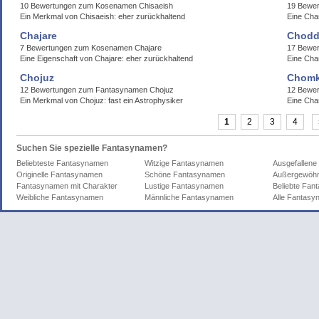
10 Bewertungen zum Kosenamen Chisaeish
19 Bewer
Ein Merkmal von Chisaeish: eher zurückhaltend
Eine Char
Chajare
Chodd
7 Bewertungen zum Kosenamen Chajare
17 Bewe
Eine Eigenschaft von Chajare: eher zurückhaltend
Eine Cha
Chojuz
Chomk
12 Bewertungen zum Fantasynamen Chojuz
12 Bewe
Ein Merkmal von Chojuz: fast ein Astrophysiker
Eine Cha
1
2
3
4
Suchen Sie spezielle Fantasynamen?
Beliebteste Fantasynamen
Witzige Fantasynamen
Ausgefallen
Originelle Fantasynamen
Schöne Fantasynamen
Außergewöhn
Fantasynamen mit Charakter
Lustige Fantasynamen
Beliebte Fa
Weibliche Fantasynamen
Männliche Fantasynamen
Alle Fantas