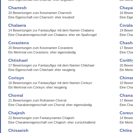
Charresh
Chaya
20 Bewertungen zum Kosenamen Charresh
16 Bewe
Eine Eigenschaft von Charresh: eher treudoof
Eine Eige
Chalaera
Corala
14 Bewertungen zur Fantasyfigur mit dem Namen Chalaera
19 Bewer
Eine Charaktereigenschaft von Chalaera: eher ein Spaßvogel
Eine Cha
Corastens
Chash
20 Bewertungen zum Kosenamen Corastens
17 Bewe
Ein Merkmal von Corastens: eher eigenständig
Eine Cha
Chtishael
Corith
17 Bewertungen zur Fantasyfigur mit dem Namen Chtishael
20 Bewer
Eine Eigenschaft von Chtishael: eher neugierig
Ein Merkm
Corisyn
Chirra
16 Bewertungen zur Fantasyfigur mit dem Namen Corisyn
10 Bewer
Ein Merkmal von Corisyn: eher neugierig
Eine Cha
Chorral
Chana
21 Bewertungen zum Rufnamen Chorral
17 Bewe
Eine Charaktereigenschaft von Chorral: eher eigenständig
Eine Cha
Chajesh
Coreu
22 Bewertungen zum Fantasynamen Chajesh
14 Bewe
Eine Charaktereigenschaft von Chajesh: eher zurückhaltend
Ein Merk
Chisaeish
Chtira