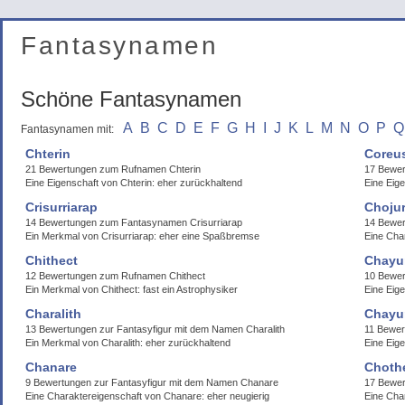
Fantasynamen
Schöne Fantasynamen
A
B
C
D
E
F
G
H
I
J
K
L
M
N
O
P
Q
Fantasynamen mit:
Chterin
Coreu
21 Bewertungen zum Rufnamen Chterin
17 Bewe
Eine Eigenschaft von Chterin: eher zurückhaltend
Eine Eig
Crisurriarap
Chojur
14 Bewertungen zum Fantasynamen Crisurriarap
14 Bewer
Ein Merkmal von Crisurriarap: eher eine Spaßbremse
Eine Cha
Chithect
Chayu
12 Bewertungen zum Rufnamen Chithect
10 Bewe
Ein Merkmal von Chithect: fast ein Astrophysiker
Eine Eig
Charalith
Chayu
13 Bewertungen zur Fantasyfigur mit dem Namen Charalith
11 Bewer
Ein Merkmal von Charalith: eher zurückhaltend
Eine Eige
Chanare
Choth
9 Bewertungen zur Fantasyfigur mit dem Namen Chanare
17 Bewe
Eine Charaktereigenschaft von Chanare: eher neugierig
Eine Cha