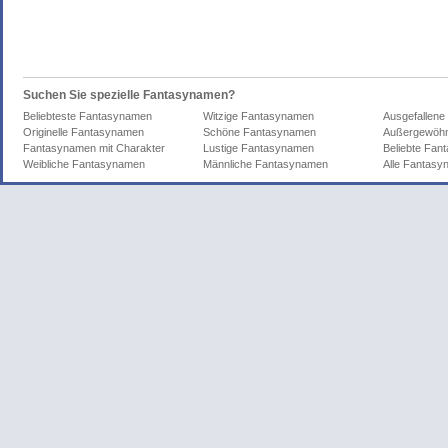
Suchen Sie spezielle Fantasynamen?
Beliebteste Fantasynamen
Witzige Fantasynamen
Ausgefallen
Originelle Fantasynamen
Schöne Fantasynamen
Außergewöhn
Fantasynamen mit Charakter
Lustige Fantasynamen
Beliebte Fa
Weibliche Fantasynamen
Männliche Fantasynamen
Alle Fantas