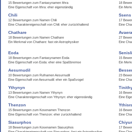
15 Bewertungen zum Fantasynamen Ithra
18 Bewe
Eine Eigenschaft von Ithra: eher eigenständig
Ein Merk
Chili
Ssens
12 Bewertungen zum Namen Chili
17 Bewe
Eine Charaktereigenschaft von Chili: eher zurückhaltend
Eine Cha
Chathare
Avaer
18 Bewertungen zum Namen Chathare
27 Bewer
Ein Merkmal von Chathare: fast ein Astrophysiker
Eine Cha
Eoda
Senisl
18 Bewertungen zum Fantasynamen Eoda
15 Bewer
Eine Eigenschaft von Eoda: eher eine Spaßbremse
Ein Merkm
Aesurnudil
Besse
10 Bewertungen zum Rufnamen Aesurnudil
23 Bewer
Eine Eigenschaft von Aesurnudil: eher ein Spaßvogel
Eine Cha
Ythynyn
Tinith
13 Bewertungen zum Namen Ythynyn
16 Bewer
Eine Charaktereigenschaft von Ythynyn: eher eigenständig
Eine Eige
Thenzon
Ythisr
15 Bewertungen zum Kosenamen Thenzon
16 Bewer
Eine Eigenschaft von Thenzon: eher zurückhaltend
Eine Char
Siasurphos
Chiyur
18 Bewertungen zum Kosenamen Siasurphos
17 Bewer
Eine Charaktereigenschaft von Siasurphos: fast ein Astrophysiker
Eine Cha