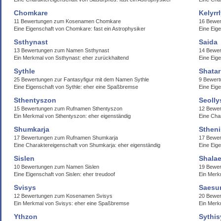
Chomkare
Kelyrr
11 Bewertungen zum Kosenamen Chomkare
16 Bewer
Eine Eigenschaft von Chomkare: fast ein Astrophysiker
Eine Eig
Ssthynast
Saida
13 Bewertungen zum Namen Ssthynast
14 Bewe
Ein Merkmal von Ssthynast: eher zurückhaltend
Eine Eige
Sythle
Shatar
25 Bewertungen zur Fantasyfigur mit dem Namen Sythle
9 Bewer
Eine Eigenschaft von Sythle: eher eine Spaßbremse
Eine Eige
Sthentyszon
Seoll
15 Bewertungen zum Rufnamen Sthentyszon
12 Bewer
Ein Merkmal von Sthentyszon: eher eigenständig
Eine Char
Shumkarja
Sthen
17 Bewertungen zum Rufnamen Shumkarja
17 Bewer
Eine Charaktereigenschaft von Shumkarja: eher eigenständig
Eine Eige
Sislen
Shalae
10 Bewertungen zum Namen Sislen
19 Bewer
Eine Eigenschaft von Sislen: eher treudoof
Ein Merk
Svisys
Saesu
12 Bewertungen zum Kosenamen Svisys
20 Bewe
Ein Merkmal von Svisys: eher eine Spaßbremse
Ein Merk
Ythzon
Sythis