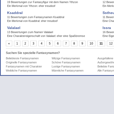
19 Bewertungen zur Fantasyfigur mit dem Namen Ythzon
12 Bewe
Ein Merkmal von Ythzon: eher treudoof
Ein Merk
Ksaddral
Ssthe
11 Bewertungen zum Fantasynamen Ksaddral
11 Bewe
Ein Merkmal von Ksaddral: eher treudoof
Eine Cha
Valalael
Issra
13 Bewertungen zum Namen Valalael
16 Bewer
Eine Charaktereigenschaft von Valalael: eher eine Spaßbremse
Eine Eige
«
1
2
3
4
5
6
7
8
9
10
11
12
Suchen Sie spezielle Fantasynamen?
Beliebteste Fantasynamen
Witzige Fantasynamen
Ausgefallen
Originelle Fantasynamen
Schöne Fantasynamen
Außergewöhn
Fantasynamen mit Charakter
Lustige Fantasynamen
Beliebte Fa
Weibliche Fantasynamen
Männliche Fantasynamen
Alle Fantas