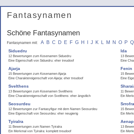
Fantasynamen
Schöne Fantasynamen
A
B
C
D
E
F
G
H
I
J
K
L
M
N
O
P
Q
Fantasynamen mit:
Siduedru
Ida
12 Bewertungen zum Kosenamen Siduedru
13 Bewe
Eine Eigenschaft von Siduedru: eher treudoof
Eine Char
Ajarja
Fenin
15 Bewertungen zum Kosenamen Ajarja
15 Bewe
Eine Charaktereigenschaft von Ajarja: eher treudoof
Eine Eige
Svelthens
Sharai
13 Bewertungen zum Kosenamen Svelthens
11 Bewer
Eine Charaktereigenschaft von Svelthens: eher ängstlich
Ein Merkm
Seosurdeu
Srrofr
12 Bewertungen zur Fantasyfigur mit dem Namen Seosurdeu
15 Bewer
Eine Eigenschaft von Seosurdeu: eher neugierig
Ein Merk
Tyiralra
Aenap
11 Bewertungen zum Namen Tyiralra
13 Bewe
Ein Merkmal von Tyiralra: komplett treudoof
Ein Merk