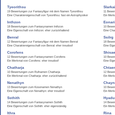
Tyeorithsu
Slarka
19 Bewertungen zur Fantasyfigur mit dem Namen Tyeorithsu
11 Bewer
Eine Charaktereigenschaft von Tyeorithsu: fast ein Astrophysiker
Ein Merk
Inthzon
Eonar
18 Bewertungen zum Fantasynamen Inthzon
10 Bewer
Eine Eigenschaft von Inthzon: eher zurückhaltend
Eine Char
Benral
Ssilrg
12 Bewertungen zur Fantasyfigur mit dem Namen Benral
18 Bewer
Eine Charaktereigenschaft von Benral: eher treudoof
Eine Eige
Corofens
Shisae
12 Bewertungen zum Fantasynamen Corofens
10 Bewer
Ein Merkmal von Corofens: eher treudoof
Eine Eige
Chatharja
Chtae
10 Bewertungen zum Rufnamen Chatharja
12 Bewe
Ein Merkmal von Chatharja: eher zurückhaltend
Ein Merk
Nenathyn
Chayn
13 Bewertungen zum Kosenamen Nenathyn
10 Bewe
Eine Eigenschaft von Nenathyn: eher treudoof
Ein Merkm
Ssthith
Hyadue
14 Bewertungen zum Fantasynamen Ssthith
14 Bewe
Eine Eigenschaft von Ssthith: eher eigenständig
Ein Merk
Ithra
Rina