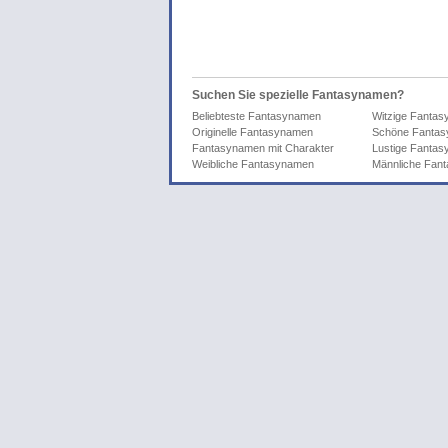
Suchen Sie spezielle Fantasynamen?
Beliebteste Fantasynamen
Witzige Fanta
Originelle Fantasynamen
Schöne Fanta
Fantasynamen mit Charakter
Lustige Fanta
Weibliche Fantasynamen
Männliche Fan