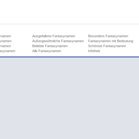
synamen
Ausgefallene Fantasynamen
Besondere Fantasynamen
synamen
Außergewöhnliche Fantasynamen
Fantasynamen mit Bedeutung
synamen
Beliebte Fantasynamen
Schönste Fantasynamen
tasynamen
Alle Fantasynamen
Infothek