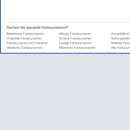
Suchen Sie spezielle Fantasynamen?
Beliebteste Fantasynamen
Witzige Fantasynamen
Ausgefallen
Originelle Fantasynamen
Schöne Fantasynamen
Außergewöhn
Fantasynamen mit Charakter
Lustige Fantasynamen
Beliebte Fa
Weibliche Fantasynamen
Männliche Fantasynamen
Alle Fantas