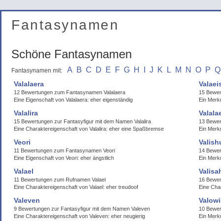
Fantasynamen
Schöne Fantasynamen
A
B
C
D
E
F
G
H
I
J
K
L
M
N
O
P
Q
Fantasynamen mit:
Valalaera
Valaei
12 Bewertungen zum Fantasynamen Valalaera
15 Bewer
Eine Eigenschaft von Valalaera: eher eigenständig
Ein Merk
Valalira
Valala
15 Bewertungen zur Fantasyfigur mit dem Namen Valalira
13 Bewer
Eine Charaktereigenschaft von Valalira: eher eine Spaßbremse
Ein Merkm
Veori
Valish
11 Bewertungen zum Fantasynamen Veori
14 Bewer
Eine Eigenschaft von Veori: eher ängstlich
Ein Merkm
Valael
Valisa
11 Bewertungen zum Rufnamen Valael
16 Bewer
Eine Charaktereigenschaft von Valael: eher treudoof
Eine Char
Valeven
Valowi
9 Bewertungen zur Fantasyfigur mit dem Namen Valeven
10 Bewer
Eine Charaktereigenschaft von Valeven: eher neugierig
Ein Merk