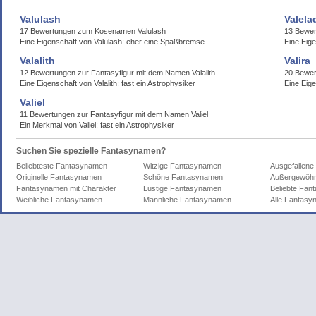
Valulash
Valela
17 Bewertungen zum Kosenamen Valulash
13 Bewer
Eine Eigenschaft von Valulash: eher eine Spaßbremse
Eine Eige
Valalith
Valira
12 Bewertungen zur Fantasyfigur mit dem Namen Valalith
20 Bewer
Eine Eigenschaft von Valalith: fast ein Astrophysiker
Eine Eige
Valiel
11 Bewertungen zur Fantasyfigur mit dem Namen Valiel
Ein Merkmal von Valiel: fast ein Astrophysiker
Suchen Sie spezielle Fantasynamen?
Beliebteste Fantasynamen
Witzige Fantasynamen
Ausgefallen
Originelle Fantasynamen
Schöne Fantasynamen
Außergewöhn
Fantasynamen mit Charakter
Lustige Fantasynamen
Beliebte Fa
Weibliche Fantasynamen
Männliche Fantasynamen
Alle Fantas