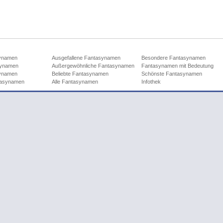
synamen
Ausgefallene Fantasynamen
Besondere Fantasynamen
synamen
Außergewöhnliche Fantasynamen
Fantasynamen mit Bedeutung
synamen
Beliebte Fantasynamen
Schönste Fantasynamen
tasynamen
Alle Fantasynamen
Infothek