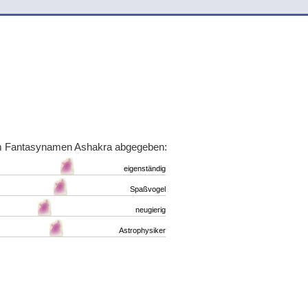
um Fantasynamen Ashakra abgegeben:
eigenständig
Spaßvogel
neugierig
Astrophysiker