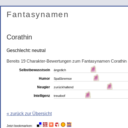
Fantasynamen
Corathin
Geschlecht: neutral
Bereits 19 Charakter-Bewertungen zum Fantasynamen Corathin
Selbstbewusstsein
ängstlich
Humor
Spaßbremse
Neugier
zurückhaltend
Intelligenz
treudoof
« zurück zur Übersicht
Jetzt bookmarken: