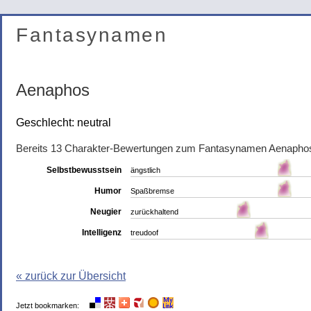
Fantasynamen
Aenaphos
Geschlecht: neutral
Bereits 13 Charakter-Bewertungen zum Fantasynamen Aenapho
Selbstbewusstsein
ängstlich
Humor
Spaßbremse
Neugier
zurückhaltend
Intelligenz
treudoof
« zurück zur Übersicht
Jetzt bookmarken: