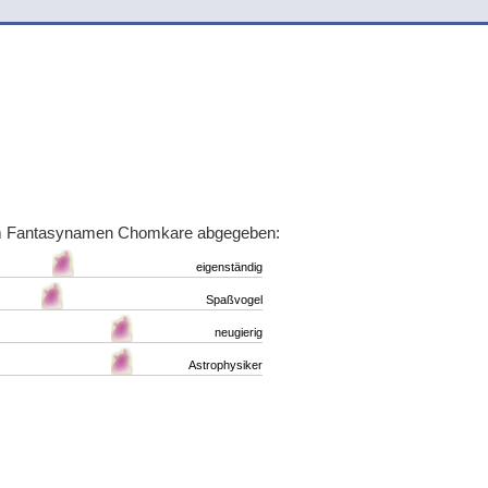
um Fantasynamen Chomkare abgegeben:
eigenständig
Spaßvogel
neugierig
Astrophysiker