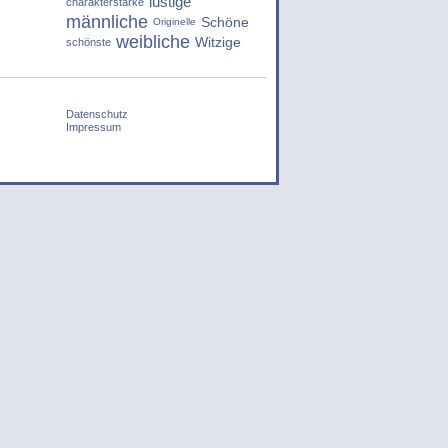
lustige
charakterstarke
männliche
Schöne
Originelle
weibliche
Witzige
schönste
Datenschutz
Impressum