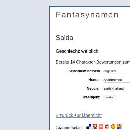
Fantasynamen
Saida
Geschlecht: weiblich
Bereits 14 Charakter-Bewertungen zu
Selbstbewusstsein
ängstlich
Humor
Spaßbremse
Neugier
zurückhaltend
Intelligenz
treudoof
« zurück zur Übersicht
Jetzt bookmarken: