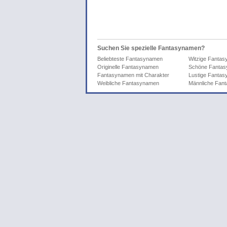
Suchen Sie spezielle Fantasynamen?
Beliebteste Fantasynamen
Witzige Fanta
Originelle Fantasynamen
Schöne Fanta
Fantasynamen mit Charakter
Lustige Fanta
Weibliche Fantasynamen
Männliche Fan