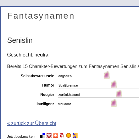
Fantasynamen
Senislin
Geschlecht: neutral
Bereits 15 Charakter-Bewertungen zum Fantasynamen Senislin 
Selbstbewusstsein
ängstlich
Humor
Spaßbremse
Neugier
zurückhaltend
Intelligenz
treudoof
« zurück zur Übersicht
Jetzt bookmarken: