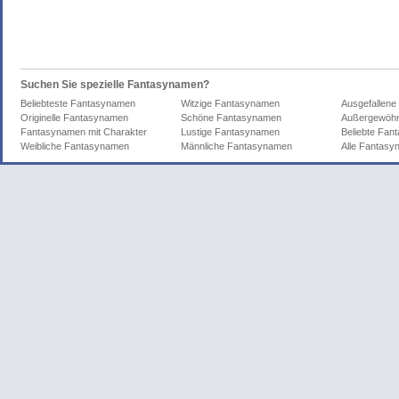
Suchen Sie spezielle Fantasynamen?
Beliebteste Fantasynamen
Witzige Fantasynamen
Ausgefallen
Originelle Fantasynamen
Schöne Fantasynamen
Außergewöhn
Fantasynamen mit Charakter
Lustige Fantasynamen
Beliebte Fa
Weibliche Fantasynamen
Männliche Fantasynamen
Alle Fantas