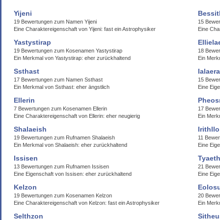
Yijeni
Bessit
19 Bewertungen zum Namen Yijeni
15 Bewe
Eine Charaktereigenschaft von Yijeni: fast ein Astrophysiker
Eine Cha
Yastystirap
Elliela
19 Bewertungen zum Kosenamen Yastystirap
18 Bewer
Ein Merkmal von Yastystirap: eher zurückhaltend
Ein Merkm
Ssthast
Ialaer
17 Bewertungen zum Namen Ssthast
15 Bewer
Ein Merkmal von Ssthast: eher ängstlich
Eine Eige
Ellerin
Pheosr
7 Bewertungen zum Kosenamen Ellerin
17 Bewer
Eine Charaktereigenschaft von Ellerin: eher neugierig
Ein Merkm
Shalaeish
Irithllo
19 Bewertungen zum Rufnamen Shalaeish
11 Bewer
Ein Merkmal von Shalaeish: eher zurückhaltend
Eine Eige
Issisen
Tyaeth
13 Bewertungen zum Rufnamen Issisen
21 Bewer
Eine Eigenschaft von Issisen: eher zurückhaltend
Eine Eig
Kelzon
Eolos
19 Bewertungen zum Kosenamen Kelzon
20 Bewe
Eine Charaktereigenschaft von Kelzon: fast ein Astrophysiker
Ein Merk
Selthzon
Sithe