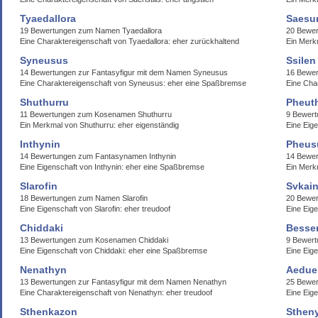
Tyaedallora
Saesu
19 Bewertungen zum Namen Tyaedallora
20 Bewe
Eine Charaktereigenschaft von Tyaedallora: eher zurückhaltend
Ein Merk
Syneusus
Ssilen
14 Bewertungen zur Fantasyfigur mit dem Namen Syneusus
16 Bewer
Eine Charaktereigenschaft von Syneusus: eher eine Spaßbremse
Eine Char
Shuthurru
Pheut
11 Bewertungen zum Kosenamen Shuthurru
9 Bewer
Ein Merkmal von Shuthurru: eher eigenständig
Eine Eig
Inthynin
Pheus
14 Bewertungen zum Fantasynamen Inthynin
14 Bewe
Eine Eigenschaft von Inthynin: eher eine Spaßbremse
Ein Merk
Slarofin
Svkai
18 Bewertungen zum Namen Slarofin
20 Bewer
Eine Eigenschaft von Slarofin: eher treudoof
Eine Eige
Chiddaki
Besse
13 Bewertungen zum Kosenamen Chiddaki
9 Bewer
Eine Eigenschaft von Chiddaki: eher eine Spaßbremse
Eine Eig
Nenathyn
Aedue
13 Bewertungen zur Fantasyfigur mit dem Namen Nenathyn
25 Bewer
Eine Charaktereigenschaft von Nenathyn: eher treudoof
Eine Eige
Sthenkazon
Stheny