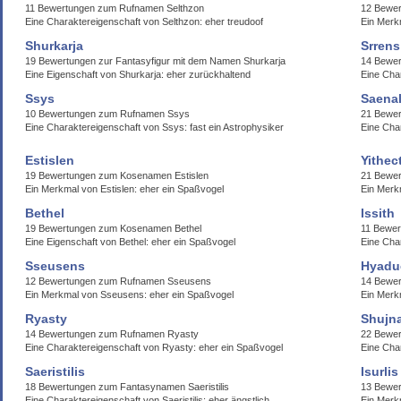
11 Bewertungen zum Rufnamen Selthzon
12 Bewer
Eine Charaktereigenschaft von Selthzon: eher treudoof
Ein Merk
Shurkarja
Srrens
19 Bewertungen zur Fantasyfigur mit dem Namen Shurkarja
14 Bewe
Eine Eigenschaft von Shurkarja: eher zurückhaltend
Eine Cha
Ssys
Saena
10 Bewertungen zum Rufnamen Ssys
21 Bewer
Eine Charaktereigenschaft von Ssys: fast ein Astrophysiker
Eine Char
Estislen
Yithec
19 Bewertungen zum Kosenamen Estislen
21 Bewer
Ein Merkmal von Estislen: eher ein Spaßvogel
Ein Merk
Bethel
Issith
19 Bewertungen zum Kosenamen Bethel
11 Bewer
Eine Eigenschaft von Bethel: eher ein Spaßvogel
Eine Char
Sseusens
Hyadue
12 Bewertungen zum Rufnamen Sseusens
14 Bewe
Ein Merkmal von Sseusens: eher ein Spaßvogel
Ein Merk
Ryasty
Shujna
14 Bewertungen zum Rufnamen Ryasty
22 Bewer
Eine Charaktereigenschaft von Ryasty: eher ein Spaßvogel
Eine Char
Saeristilis
Isurlis
18 Bewertungen zum Fantasynamen Saeristilis
13 Bewer
Eine Charaktereigenschaft von Saeristilis: eher ängstlich
Ein Merkm