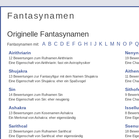
Fantasynamen
Originelle Fantasynamen
A
B
C
D
E
F
G
H
I
J
K
L
M
N
O
P
Q
Fantasynamen mit:
Airithriarin
Nenyn
12 Bewertungen zum Rufnamen Airithriarin
19 Bewer
Eine Eigenschaft von Airithriarin: fast ein Astrophysiker
Eine Char
Shujakra
Aithe
13 Bewertungen zur Fantasyfigur mit dem Namen Shujakra
11 Bewer
Eine Eigenschaft von Shujakra: eher ein Spaßvogel
Eine Cha
Sin
Sithof
14 Bewertungen zum Rufnamen Sin
9 Bewert
Eine Eigenschaft von Sin: eher neugierig
Eine Cha
Ashakra
Issell
13 Bewertungen zum Kosenamen Ashakra
8 Bewert
Ein Merkmal von Ashakra: eher eigenständig
Eine Eige
Sarithcal
Ssenu
22 Bewertungen zum Rufnamen Sarithcal
18 Bewer
Eine Eigenschaft von Sarithcal: eher eigenständig
Eine Eig