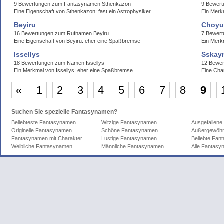
9 Bewertungen zum Fantasynamen Sthenkazon
9 Bewert
Eine Eigenschaft von Sthenkazon: fast ein Astrophysiker
Ein Merk
Beyiru
Choyu
16 Bewertungen zum Rufnamen Beyiru
7 Bewer
Eine Eigenschaft von Beyiru: eher eine Spaßbremse
Ein Merk
Issellys
Sskay
18 Bewertungen zum Namen Issellys
12 Bewer
Ein Merkmal von Issellys: eher eine Spaßbremse
Eine Cha
«
1
2
3
4
5
6
7
8
9
Suchen Sie spezielle Fantasynamen?
Beliebteste Fantasynamen
Witzige Fantasynamen
Ausgefallen
Originelle Fantasynamen
Schöne Fantasynamen
Außergewöhn
Fantasynamen mit Charakter
Lustige Fantasynamen
Beliebte Fa
Weibliche Fantasynamen
Männliche Fantasynamen
Alle Fantas