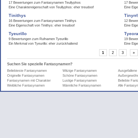
17 Bewertungen zum Fantasynamen Teullyphos
17 Bewe
Eine Charaktereigenschaft von Teullyphos: eher treudoof
Eine Eige
Tinithys
Tinyrr
16 Bewertungen zum Fantasynamen Tinithys
12 Bewer
Eine Eigenschaft von Tinithys: eher treudoof
Eine Eige
Tyeurillo
Tyeora
9 Bewertungen zum Rufnamen Tyeurillo
19 Bewer
Ein Merkmal von Tyeurillo: eher zurückhaltend
Eine Eig
1
2
3
»
Suchen Sie spezielle Fantasynamen?
Beliebteste Fantasynamen
Witzige Fantasynamen
Ausgefallen
Originelle Fantasynamen
Schöne Fantasynamen
Außergewöhn
Fantasynamen mit Charakter
Lustige Fantasynamen
Beliebte Fa
Weibliche Fantasynamen
Männliche Fantasynamen
Alle Fantas