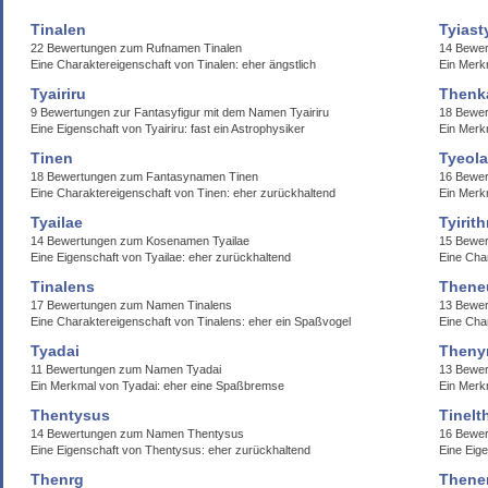
Tinalen
Tyias
22 Bewertungen zum Rufnamen Tinalen
14 Bewer
Eine Charaktereigenschaft von Tinalen: eher ängstlich
Ein Merk
Tyairiru
Thenk
9 Bewertungen zur Fantasyfigur mit dem Namen Tyairiru
18 Bewe
Eine Eigenschaft von Tyairiru: fast ein Astrophysiker
Ein Merk
Tinen
Tyeol
18 Bewertungen zum Fantasynamen Tinen
16 Bewe
Eine Charaktereigenschaft von Tinen: eher zurückhaltend
Ein Merk
Tyailae
Tyirit
14 Bewertungen zum Kosenamen Tyailae
15 Bewer
Eine Eigenschaft von Tyailae: eher zurückhaltend
Eine Char
Tinalens
Thene
17 Bewertungen zum Namen Tinalens
13 Bewe
Eine Charaktereigenschaft von Tinalens: eher ein Spaßvogel
Eine Cha
Tyadai
Thenyr
11 Bewertungen zum Namen Tyadai
13 Bewer
Ein Merkmal von Tyadai: eher eine Spaßbremse
Ein Merk
Thentysus
Tinelt
14 Bewertungen zum Namen Thentysus
16 Bewer
Eine Eigenschaft von Thentysus: eher zurückhaltend
Eine Eige
Thenrg
Thene