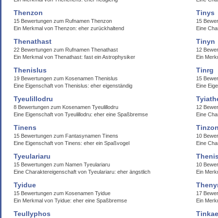
Thenzon
Tinys
15 Bewertungen zum Rufnamen Thenzon
15 Bewe
Ein Merkmal von Thenzon: eher zurückhaltend
Eine Cha
Thenathast
Tinyn
22 Bewertungen zum Rufnamen Thenathast
12 Bewe
Ein Merkmal von Thenathast: fast ein Astrophysiker
Ein Merkm
Thenislus
Tinrg
19 Bewertungen zum Kosenamen Thenislus
15 Bewer
Eine Eigenschaft von Thenislus: eher eigenständig
Eine Eige
Tyeulillodru
Tyiath
8 Bewertungen zum Kosenamen Tyeulillodru
12 Bewer
Eine Eigenschaft von Tyeulillodru: eher eine Spaßbremse
Eine Cha
Tinens
Tinzo
15 Bewertungen zum Fantasynamen Tinens
10 Bewer
Eine Eigenschaft von Tinens: eher ein Spaßvogel
Eine Cha
Tyeulariaru
Theni
15 Bewertungen zum Namen Tyeulariaru
10 Bewe
Eine Charaktereigenschaft von Tyeulariaru: eher ängstlich
Ein Merk
Tyidue
Thenyr
15 Bewertungen zum Kosenamen Tyidue
17 Bewe
Ein Merkmal von Tyidue: eher eine Spaßbremse
Ein Merk
Teullyphos
Tinka