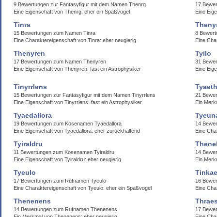
9 Bewertungen zur Fantasyfigur mit dem Namen Thenrg
17 Bewe
Eine Eigenschaft von Thenrg: eher ein Spaßvogel
Eine Eig
Tinra
Theny
15 Bewertungen zum Namen Tinra
8 Bewer
Eine Charaktereigenschaft von Tinra: eher neugierig
Eine Cha
Thenyren
Tyilo
17 Bewertungen zum Namen Thenyren
31 Bewer
Eine Eigenschaft von Thenyren: fast ein Astrophysiker
Eine Eige
Tinyrrlens
Tyaeth
15 Bewertungen zur Fantasyfigur mit dem Namen Tinyrrlens
21 Bewer
Eine Eigenschaft von Tinyrrlens: fast ein Astrophysiker
Ein Merk
Tyaedallora
Tyeun
19 Bewertungen zum Kosenamen Tyaedallora
14 Bewe
Eine Eigenschaft von Tyaedallora: eher zurückhaltend
Eine Cha
Tyiraldru
Thene
11 Bewertungen zum Kosenamen Tyiraldru
14 Bewer
Eine Eigenschaft von Tyiraldru: eher neugierig
Ein Merk
Tyeulo
Tinka
17 Bewertungen zum Rufnamen Tyeulo
16 Bewe
Eine Charaktereigenschaft von Tyeulo: eher ein Spaßvogel
Eine Cha
Thenenens
Thraes
14 Bewertungen zum Rufnamen Thenenens
17 Bewer
Ein Merkmal von Thenenens: eher neugierig
Eine Cha