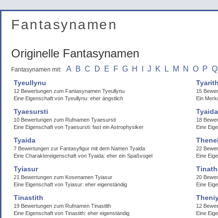
Fantasynamen
Originelle Fantasynamen
A
B
C
D
E
F
G
H
I
J
K
L
M
N
O
P
Q
Fantasynamen mit:
Tyeullynu
Tyarit
12 Bewertungen zum Fantasynamen Tyeullynu
15 Bewer
Eine Eigenschaft von Tyeullynu: eher ängstlich
Ein Merkm
Tyaesursti
Tyaida
10 Bewertungen zum Rufnamen Tyaesursti
18 Bewer
Eine Eigenschaft von Tyaesursti: fast ein Astrophysiker
Eine Eige
Tyaida
Thenel
7 Bewertungen zur Fantasyfigur mit dem Namen Tyaida
22 Bewer
Eine Charaktereigenschaft von Tyaida: eher ein Spaßvogel
Eine Eige
Tyiasur
Tinath
21 Bewertungen zum Kosenamen Tyiasur
20 Bewer
Eine Eigenschaft von Tyiasur: eher eigenständig
Eine Eige
Tinastith
Theni
19 Bewertungen zum Rufnamen Tinastith
12 Bewe
Eine Eigenschaft von Tinastith: eher eigenständig
Eine Eige