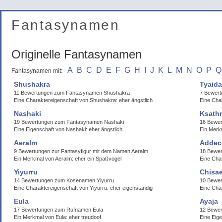
Fantasynamen
Originelle Fantasynamen
A
B
C
D
E
F
G
H
I
J
K
L
M
N
O
P
Q
Fantasynamen mit:
Shushakra
Tyaida
11 Bewertungen zum Fantasynamen Shushakra
7 Bewert
Eine Charaktereigenschaft von Shushakra: eher ängstlich
Eine Char
Nashaki
Ksathr
19 Bewertungen zum Fantasynamen Nashaki
16 Bewer
Eine Eigenschaft von Nashaki: eher ängstlich
Ein Merk
Aeralm
Addec
9 Bewertungen zur Fantasyfigur mit dem Namen Aeralm
18 Bewe
Ein Merkmal von Aeralm: eher ein Spaßvogel
Eine Cha
Yiyurru
Chisa
14 Bewertungen zum Kosenamen Yiyurru
10 Bewe
Eine Charaktereigenschaft von Yiyurru: eher eigenständig
Eine Char
Eula
Ayaja
17 Bewertungen zum Rufnamen Eula
12 Bewer
Ein Merkmal von Eula: eher treudoof
Eine Eig