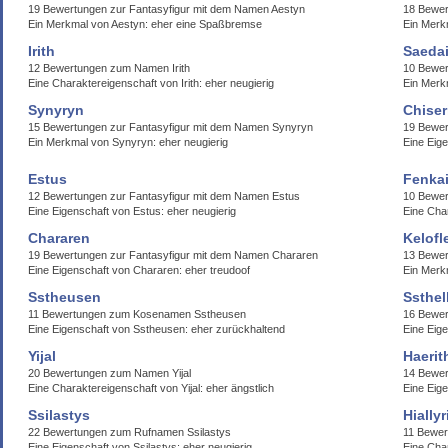
19 Bewertungen zur Fantasyfigur mit dem Namen Aestyn
18 Bewe
Ein Merkmal von Aestyn: eher eine Spaßbremse
Ein Merk
Irith
Saeda
12 Bewertungen zum Namen Irith
10 Bewe
Eine Charaktereigenschaft von Irith: eher neugierig
Ein Merk
Synyryn
Chiser
15 Bewertungen zur Fantasyfigur mit dem Namen Synyryn
19 Bewer
Ein Merkmal von Synyryn: eher neugierig
Eine Eige
Estus
Fenka
12 Bewertungen zur Fantasyfigur mit dem Namen Estus
10 Bewe
Eine Eigenschaft von Estus: eher neugierig
Eine Cha
Chararen
Kelofl
19 Bewertungen zur Fantasyfigur mit dem Namen Chararen
13 Bewer
Eine Eigenschaft von Chararen: eher treudoof
Ein Merkm
Sstheusen
Ssthel
11 Bewertungen zum Kosenamen Sstheusen
16 Bewer
Eine Eigenschaft von Sstheusen: eher zurückhaltend
Eine Eige
Yijal
Haeri
20 Bewertungen zum Namen Yijal
14 Bewer
Eine Charaktereigenschaft von Yijal: eher ängstlich
Eine Eige
Ssilastys
Hiallyr
22 Bewertungen zum Rufnamen Ssilastys
11 Bewer
Eine Eigenschaft von Ssilastys: eher neugierig
Eine Char