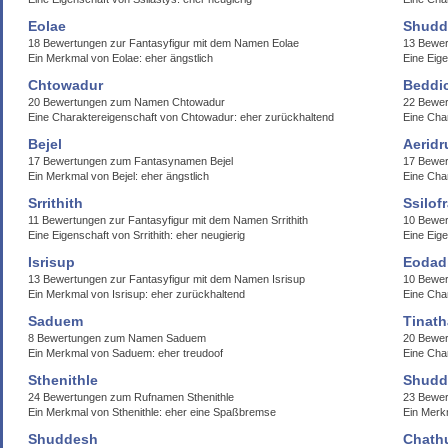
Eolae
Shudd
18 Bewertungen zur Fantasyfigur mit dem Namen Eolae
13 Bewer
Ein Merkmal von Eolae: eher ängstlich
Eine Eige
Chtowadur
Beddi
20 Bewertungen zum Namen Chtowadur
22 Bewer
Eine Charaktereigenschaft von Chtowadur: eher zurückhaltend
Eine Cha
Bejel
Aeridr
17 Bewertungen zum Fantasynamen Bejel
17 Bewer
Ein Merkmal von Bejel: eher ängstlich
Eine Char
Srrithith
Ssilof
11 Bewertungen zur Fantasyfigur mit dem Namen Srrithith
10 Bewer
Eine Eigenschaft von Srrithith: eher neugierig
Eine Eige
Isrisup
Eodadi
13 Bewertungen zur Fantasyfigur mit dem Namen Isrisup
10 Bewer
Ein Merkmal von Isrisup: eher zurückhaltend
Eine Char
Saduem
Tinath
8 Bewertungen zum Namen Saduem
20 Bewer
Ein Merkmal von Saduem: eher treudoof
Eine Char
Sthenithle
Shudd
24 Bewertungen zum Rufnamen Sthenithle
23 Bewer
Ein Merkmal von Sthenithle: eher eine Spaßbremse
Ein Merk
Shuddesh
Chath