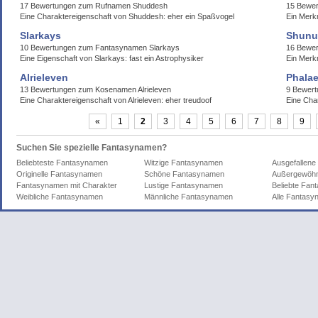
17 Bewertungen zum Rufnamen Shuddesh
15 Bewe
Eine Charaktereigenschaft von Shuddesh: eher ein Spaßvogel
Ein Merk
Slarkays
Shunu
10 Bewertungen zum Fantasynamen Slarkays
16 Bewer
Eine Eigenschaft von Slarkays: fast ein Astrophysiker
Ein Merk
Alrieleven
Phalae
13 Bewertungen zum Kosenamen Alrieleven
9 Bewert
Eine Charaktereigenschaft von Alrieleven: eher treudoof
Eine Char
«
1
2
3
4
5
6
7
8
9
Suchen Sie spezielle Fantasynamen?
Beliebteste Fantasynamen
Witzige Fantasynamen
Ausgefallen
Originelle Fantasynamen
Schöne Fantasynamen
Außergewöhn
Fantasynamen mit Charakter
Lustige Fantasynamen
Beliebte Fa
Weibliche Fantasynamen
Männliche Fantasynamen
Alle Fantas