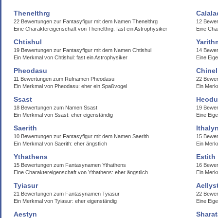
Thenelthrg
Calala
22 Bewertungen zur Fantasyfigur mit dem Namen Thenelthrg
12 Bewer
Eine Charaktereigenschaft von Thenelthrg: fast ein Astrophysiker
Eine Char
Chtishul
Yarith
19 Bewertungen zur Fantasyfigur mit dem Namen Chtishul
14 Bewer
Ein Merkmal von Chtishul: fast ein Astrophysiker
Eine Eige
Pheodasu
Chinel
11 Bewertungen zum Rufnamen Pheodasu
22 Bewer
Ein Merkmal von Pheodasu: eher ein Spaßvogel
Ein Merk
Ssast
Heodu
18 Bewertungen zum Namen Ssast
19 Bewe
Ein Merkmal von Ssast: eher eigenständig
Eine Eig
Saerith
Ithaly
10 Bewertungen zur Fantasyfigur mit dem Namen Saerith
15 Bewer
Ein Merkmal von Saerith: eher ängstlich
Ein Merk
Ythathens
Estith
15 Bewertungen zum Fantasynamen Ythathens
16 Bewer
Eine Charaktereigenschaft von Ythathens: eher ängstlich
Ein Merkm
Tyiasur
Aellys
21 Bewertungen zum Fantasynamen Tyiasur
22 Bewer
Ein Merkmal von Tyiasur: eher eigenständig
Eine Eige
Aestyn
Sharat