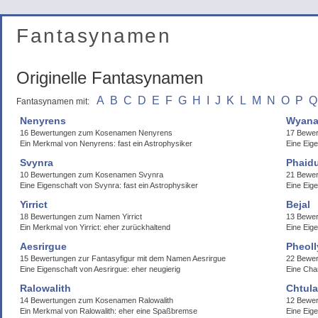
Fantasynamen
Originelle Fantasynamen
A
B
C
D
E
F
G
H
I
J
K
L
M
N
O
P
Q
Fantasynamen mit:
Nenyrens
Wyana
16 Bewertungen zum Kosenamen Nenyrens
17 Bewer
Ein Merkmal von Nenyrens: fast ein Astrophysiker
Eine Eige
Svynra
Phaid
10 Bewertungen zum Kosenamen Svynra
21 Bewe
Eine Eigenschaft von Svynra: fast ein Astrophysiker
Eine Eig
Yirrict
Bejal
18 Bewertungen zum Namen Yirrict
13 Bewer
Ein Merkmal von Yirrict: eher zurückhaltend
Eine Eige
Aesrirgue
Pheoll
15 Bewertungen zur Fantasyfigur mit dem Namen Aesrirgue
22 Bewer
Eine Eigenschaft von Aesrirgue: eher neugierig
Eine Cha
Ralowalith
Chtula
14 Bewertungen zum Kosenamen Ralowalith
12 Bewer
Ein Merkmal von Ralowalith: eher eine Spaßbremse
Eine Eige