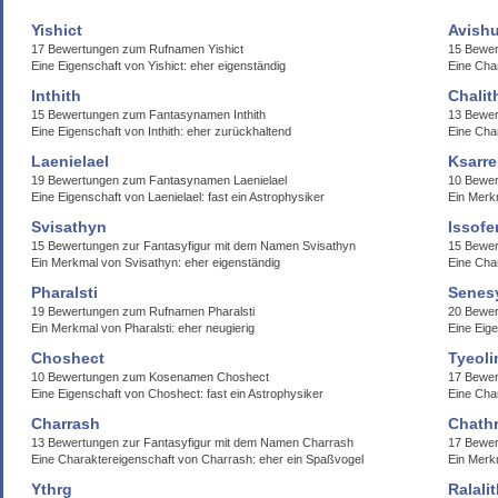
Yishict
Avish
17 Bewertungen zum Rufnamen Yishict
15 Bewer
Eine Eigenschaft von Yishict: eher eigenständig
Eine Cha
Inthith
Chalit
15 Bewertungen zum Fantasynamen Inthith
13 Bewer
Eine Eigenschaft von Inthith: eher zurückhaltend
Eine Char
Laenielael
Ksarre
19 Bewertungen zum Fantasynamen Laenielael
10 Bewer
Eine Eigenschaft von Laenielael: fast ein Astrophysiker
Ein Merk
Svisathyn
Issofe
15 Bewertungen zur Fantasyfigur mit dem Namen Svisathyn
15 Bewer
Ein Merkmal von Svisathyn: eher eigenständig
Eine Char
Pharalsti
Senes
19 Bewertungen zum Rufnamen Pharalsti
20 Bewe
Ein Merkmal von Pharalsti: eher neugierig
Eine Eig
Choshect
Tyeoli
10 Bewertungen zum Kosenamen Choshect
17 Bewer
Eine Eigenschaft von Choshect: fast ein Astrophysiker
Eine Char
Charrash
Chathr
13 Bewertungen zur Fantasyfigur mit dem Namen Charrash
17 Bewer
Eine Charaktereigenschaft von Charrash: eher ein Spaßvogel
Ein Merkm
Ythrg
Ralali