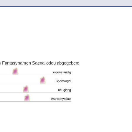
m Fantasynamen Saenallodeu abgegeben:
eigenständig
Spaßvogel
neugierig
Astrophysiker