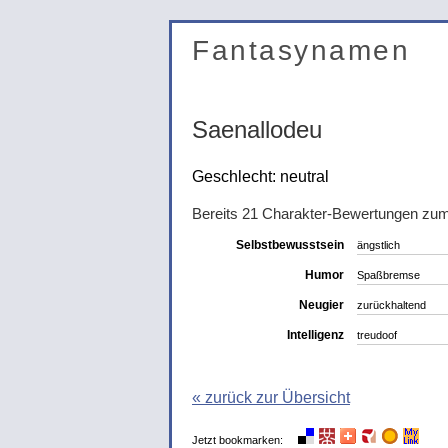
Fantasynamen
Saenallodeu
Geschlecht: neutral
Bereits 21 Charakter-Bewertungen zu
Selbstbewusstsein
ängstlich
Humor
Spaßbremse
Neugier
zurückhaltend
Intelligenz
treudoof
« zurück zur Übersicht
Jetzt bookmarken: