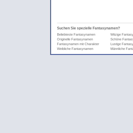
Suchen Sie spezielle Fantasynamen?
Beliebteste Fantasynamen
Witzige Fanta
Originelle Fantasynamen
Schöne Fanta
Fantasynamen mit Charakter
Lustige Fanta
Weibliche Fantasynamen
Männliche Fan