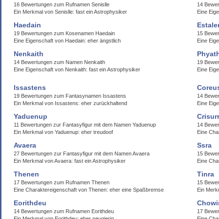
16 Bewertungen zum Rufnamen Senislle
14 Bewer
Ein Merkmal von Senislle: fast ein Astrophysiker
Eine Eige
Haedain
Estale
19 Bewertungen zum Kosenamen Haedain
15 Bewer
Eine Eigenschaft von Haedain: eher ängstlich
Eine Eige
Nenkaith
Phyath
14 Bewertungen zum Namen Nenkaith
19 Bewer
Eine Eigenschaft von Nenkaith: fast ein Astrophysiker
Eine Eig
Issastens
Coreu
19 Bewertungen zum Fantasynamen Issastens
14 Bewe
Ein Merkmal von Issastens: eher zurückhaltend
Eine Eig
Yaduenup
Crisur
11 Bewertungen zur Fantasyfigur mit dem Namen Yaduenup
14 Bewer
Ein Merkmal von Yaduenup: eher treudoof
Eine Char
Avaera
Ssra
27 Bewertungen zur Fantasyfigur mit dem Namen Avaera
15 Bewe
Ein Merkmal von Avaera: fast ein Astrophysiker
Eine Cha
Thenen
Tinra
17 Bewertungen zum Rufnamen Thenen
15 Bewer
Eine Charaktereigenschaft von Thenen: eher eine Spaßbremse
Ein Merk
Eorithdeu
Chowi
14 Bewertungen zum Rufnamen Eorithdeu
17 Bewe
Ein Merkmal von Eorithdeu: eher neugierig
Eine Cha