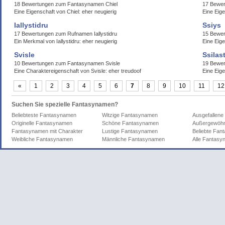
18 Bewertungen zum Fantasynamen Chiel
17 Bewer
Eine Eigenschaft von Chiel: eher neugierig
Eine Eig
Iallystidru
Ssiys
17 Bewertungen zum Rufnamen Iallystidru
15 Bewe
Ein Merkmal von Iallystidru: eher neugierig
Eine Eig
Svisle
Ssilas
10 Bewertungen zum Fantasynamen Svisle
19 Bewer
Eine Charaktereigenschaft von Svisle: eher treudoof
Eine Eige
«
1
2
3
4
5
6
7
8
9
10
11
12
Suchen Sie spezielle Fantasynamen?
Beliebteste Fantasynamen
Witzige Fantasynamen
Ausgefallen
Originelle Fantasynamen
Schöne Fantasynamen
Außergewöhn
Fantasynamen mit Charakter
Lustige Fantasynamen
Beliebte Fa
Weibliche Fantasynamen
Männliche Fantasynamen
Alle Fantas