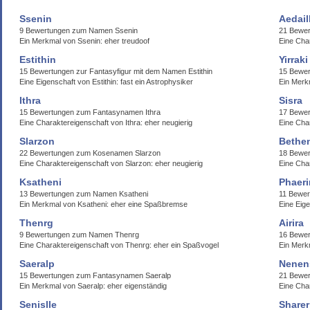
Ssenin
Aedail
9 Bewertungen zum Namen Ssenin
21 Bewer
Ein Merkmal von Ssenin: eher treudoof
Eine Char
Estithin
Yirraki
15 Bewertungen zur Fantasyfigur mit dem Namen Estithin
15 Bewer
Eine Eigenschaft von Estithin: fast ein Astrophysiker
Ein Merkm
Ithra
Sisra
15 Bewertungen zum Fantasynamen Ithra
17 Bewer
Eine Charaktereigenschaft von Ithra: eher neugierig
Eine Char
Slarzon
Bethe
22 Bewertungen zum Kosenamen Slarzon
18 Bewer
Eine Charaktereigenschaft von Slarzon: eher neugierig
Eine Char
Ksatheni
Phaeri
13 Bewertungen zum Namen Ksatheni
11 Bewer
Ein Merkmal von Ksatheni: eher eine Spaßbremse
Eine Eige
Thenrg
Airira
9 Bewertungen zum Namen Thenrg
16 Bewer
Eine Charaktereigenschaft von Thenrg: eher ein Spaßvogel
Ein Merkm
Saeralp
Nenen
15 Bewertungen zum Fantasynamen Saeralp
21 Bewe
Ein Merkmal von Saeralp: eher eigenständig
Eine Cha
Senislle
Sharer