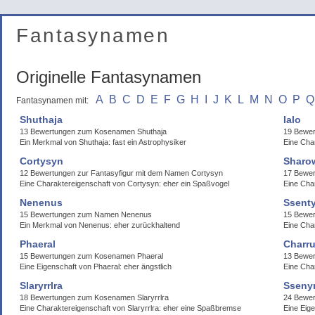
Fantasynamen
Originelle Fantasynamen
A
B
C
D
E
F
G
H
I
J
K
L
M
N
O
P
Q
Fantasynamen mit:
Shuthaja
Ialo
13 Bewertungen zum Kosenamen Shuthaja
19 Bewer
Ein Merkmal von Shuthaja: fast ein Astrophysiker
Eine Char
Cortysyn
Sharo
12 Bewertungen zur Fantasyfigur mit dem Namen Cortysyn
17 Bewe
Eine Charaktereigenschaft von Cortysyn: eher ein Spaßvogel
Eine Cha
Nenenus
Ssent
15 Bewertungen zum Namen Nenenus
15 Bewer
Ein Merkmal von Nenenus: eher zurückhaltend
Eine Cha
Phaeral
Charr
15 Bewertungen zum Kosenamen Phaeral
13 Bewe
Eine Eigenschaft von Phaeral: eher ängstlich
Eine Cha
Slaryrrlra
Ssenyr
18 Bewertungen zum Kosenamen Slaryrrlra
24 Bewer
Eine Charaktereigenschaft von Slaryrrlra: eher eine Spaßbremse
Eine Eige