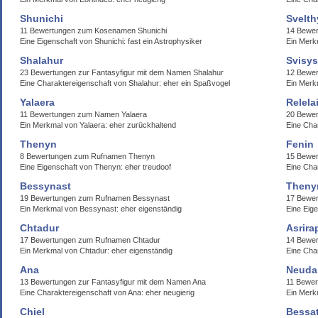
Shunichi
Svelth
11 Bewertungen zum Kosenamen Shunichi
14 Bewer
Eine Eigenschaft von Shunichi: fast ein Astrophysiker
Ein Merk
Shalahur
Svisys
23 Bewertungen zur Fantasyfigur mit dem Namen Shalahur
12 Bewe
Eine Charaktereigenschaft von Shalahur: eher ein Spaßvogel
Ein Merk
Yalaera
Relela
11 Bewertungen zum Namen Yalaera
20 Bewer
Ein Merkmal von Yalaera: eher zurückhaltend
Eine Cha
Thenyn
Fenin
8 Bewertungen zum Rufnamen Thenyn
15 Bewe
Eine Eigenschaft von Thenyn: eher treudoof
Eine Char
Bessynast
Theny
19 Bewertungen zum Rufnamen Bessynast
17 Bewe
Ein Merkmal von Bessynast: eher eigenständig
Eine Eig
Chtadur
Asrira
17 Bewertungen zum Rufnamen Chtadur
14 Bewer
Ein Merkmal von Chtadur: eher eigenständig
Eine Cha
Ana
Neuda
13 Bewertungen zur Fantasyfigur mit dem Namen Ana
11 Bewe
Eine Charaktereigenschaft von Ana: eher neugierig
Ein Merk
Chiel
Bessa