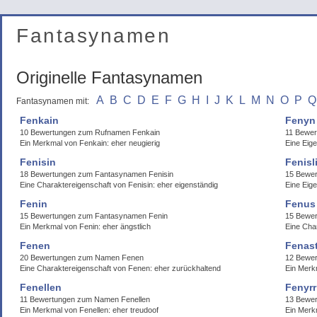
Fantasynamen
Originelle Fantasynamen
A
B
C
D
E
F
G
H
I
J
K
L
M
N
O
P
Q
Fantasynamen mit:
Fenkain
Fenyn
10 Bewertungen zum Rufnamen Fenkain
11 Bewe
Ein Merkmal von Fenkain: eher neugierig
Eine Eig
Fenisin
Fenisl
18 Bewertungen zum Fantasynamen Fenisin
15 Bewer
Eine Charaktereigenschaft von Fenisin: eher eigenständig
Eine Eige
Fenin
Fenus
15 Bewertungen zum Fantasynamen Fenin
15 Bewer
Ein Merkmal von Fenin: eher ängstlich
Eine Cha
Fenen
Fenas
20 Bewertungen zum Namen Fenen
12 Bewer
Eine Charaktereigenschaft von Fenen: eher zurückhaltend
Ein Merk
Fenellen
Fenyrr
11 Bewertungen zum Namen Fenellen
13 Bewer
Ein Merkmal von Fenellen: eher treudoof
Ein Merkm