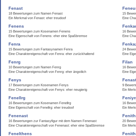
Fenast
Feneu
18 Bewertungen zum Namen Fenast
15 Bewe
Ein Merkmal von Fenast: eher treudoof
Eine Cha
Fenens
Fenka
15 Bewertungen zum Kosenamen Fenens
16 Bewer
Eine Eigenschaft von Fenens: eher eine Spaßbremse
Eine Cha
Fenra
Fenka
15 Bewertungen zum Fantasynamen Fenra
24 Bewe
Eine Charaktereigenschaft von Fenra: eher zurückhaltend
Eine Eig
Fenrg
Filan
10 Bewertungen zum Namen Fenrg
16 Bewer
Eine Charaktereigenschaft von Fenrg: eher ängstlich
Eine Eig
Fenys
Fenas
17 Bewertungen zum Kosenamen Fenys
9 Bewer
Eine Charaktereigenschaft von Fenys: eher neugierig
Ein Merkm
Fenellrg
Feniyr
16 Bewertungen zum Kosenamen Fenellrg
16 Bewe
Eine Eigenschaft von Fenellrg: eher treudoof
Ein Merkm
Fenenast
Fenith
16 Bewertungen zur Fantasyfigur mit dem Namen Fenenast
20 Bewer
Eine Charaktereigenschaft von Fenenast: eher eine Spaßbremse
Ein Merk
Fenelthens
Fenith