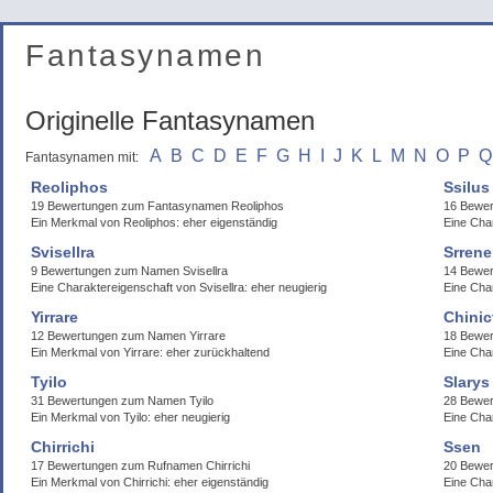
Fantasynamen
Originelle Fantasynamen
A
B
C
D
E
F
G
H
I
J
K
L
M
N
O
P
Q
Fantasynamen mit:
Reoliphos
Ssilus
19 Bewertungen zum Fantasynamen Reoliphos
16 Bewer
Ein Merkmal von Reoliphos: eher eigenständig
Eine Char
Svisellra
Srren
9 Bewertungen zum Namen Svisellra
14 Bewer
Eine Charaktereigenschaft von Svisellra: eher neugierig
Eine Cha
Yirrare
Chinic
12 Bewertungen zum Namen Yirrare
18 Bewer
Ein Merkmal von Yirrare: eher zurückhaltend
Eine Char
Tyilo
Slarys
31 Bewertungen zum Namen Tyilo
28 Bewe
Ein Merkmal von Tyilo: eher neugierig
Eine Char
Chirrichi
Ssen
17 Bewertungen zum Rufnamen Chirrichi
20 Bewe
Ein Merkmal von Chirrichi: eher eigenständig
Eine Cha