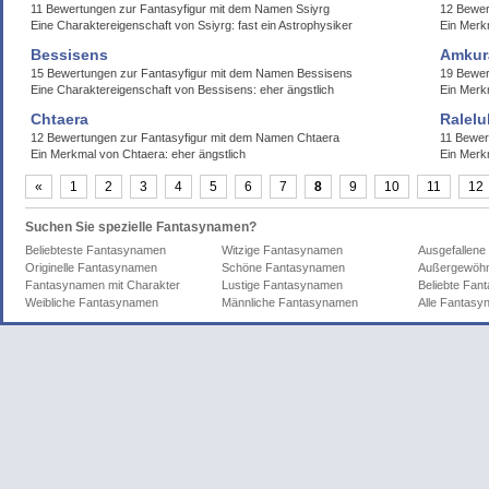
11 Bewertungen zur Fantasyfigur mit dem Namen Ssiyrg
12 Bewer
Eine Charaktereigenschaft von Ssiyrg: fast ein Astrophysiker
Ein Merk
Bessisens
Amkur
15 Bewertungen zur Fantasyfigur mit dem Namen Bessisens
19 Bewe
Eine Charaktereigenschaft von Bessisens: eher ängstlich
Ein Merk
Chtaera
Ralelu
12 Bewertungen zur Fantasyfigur mit dem Namen Chtaera
11 Bewer
Ein Merkmal von Chtaera: eher ängstlich
Ein Merk
«
1
2
3
4
5
6
7
8
9
10
11
12
Suchen Sie spezielle Fantasynamen?
Beliebteste Fantasynamen
Witzige Fantasynamen
Ausgefallen
Originelle Fantasynamen
Schöne Fantasynamen
Außergewöhn
Fantasynamen mit Charakter
Lustige Fantasynamen
Beliebte Fa
Weibliche Fantasynamen
Männliche Fantasynamen
Alle Fantas