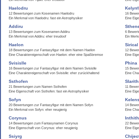
Haelodru
Kelyrr
12 Bewertungen zum Kosenamen Haelodru
16 Bewer
Ein Merkmal von Haelodru: fast ein Astrophysiker
Eine Eig
Addiru
Sthen
13 Bewertungen zum Kosenamen Addiru
6 Bewer
Ein Merkmal von Addiru: eher treudoof
Ein Merk
Haelon
Sirical
18 Bewertungen zur Fantasyfigur mit dem Namen Haelon
12 Bewer
Eine Charaktereigenschaft von Haelon: eher eine Spaßbremse
Eine Eige
Svisislle
Phina
16 Bewertungen zur Fantasyfigur mit dem Namen Svisislle
15 Bewe
Eine Charaktereigenschaft von Svisislle: eher zurückhaltend
Eine Cha
Ssthofen
Slarith
21 Bewertungen zum Namen Ssthofen
11 Bewer
Eine Eigenschaft von Ssthofen: fast ein Astrophysiker
Eine Eige
Sofyn
Kelen
20 Bewertungen zur Fantasyfigur mit dem Namen Sofyn
14 Bewe
Ein Merkmal von Sofyn: eher neugierig
Eine Cha
Corynus
Inthit
14 Bewertungen zum Fantasynamen Corynus
22 Bewer
Eine Eigenschaft von Corynus: eher neugierig
Eine Eige
Ssiyrg
Chijec