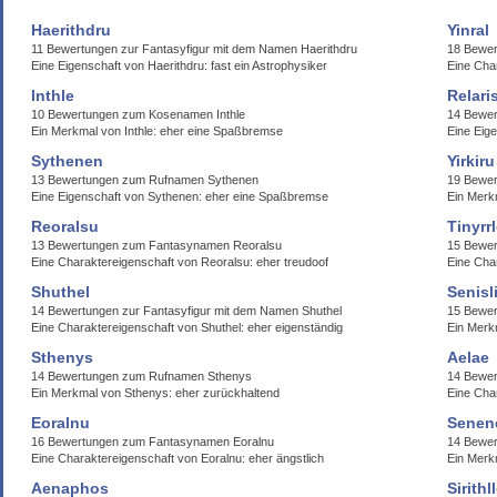
Haerithdru
Yinral
11 Bewertungen zur Fantasyfigur mit dem Namen Haerithdru
18 Bewer
Eine Eigenschaft von Haerithdru: fast ein Astrophysiker
Eine Char
Inthle
Relari
10 Bewertungen zum Kosenamen Inthle
14 Bewer
Ein Merkmal von Inthle: eher eine Spaßbremse
Eine Eige
Sythenen
Yirkiru
13 Bewertungen zum Rufnamen Sythenen
19 Bewer
Eine Eigenschaft von Sythenen: eher eine Spaßbremse
Ein Merkm
Reoralsu
Tinyrr
13 Bewertungen zum Fantasynamen Reoralsu
15 Bewer
Eine Charaktereigenschaft von Reoralsu: eher treudoof
Eine Cha
Shuthel
Senisl
14 Bewertungen zur Fantasyfigur mit dem Namen Shuthel
15 Bewer
Eine Charaktereigenschaft von Shuthel: eher eigenständig
Ein Merkm
Sthenys
Aelae
14 Bewertungen zum Rufnamen Sthenys
14 Bewe
Ein Merkmal von Sthenys: eher zurückhaltend
Eine Cha
Eoralnu
Senen
16 Bewertungen zum Fantasynamen Eoralnu
14 Bewe
Eine Charaktereigenschaft von Eoralnu: eher ängstlich
Ein Merk
Aenaphos
Sirithl