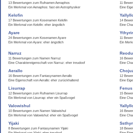
13 Bewertungen zum Rufnamen Aenaphos
11 Bewer
Ein Merkmal von Aenaphos: fast ein Astrophysiker
Eine Eige
Kelofin
Yallyll
17 Bewertungen zum Kosenamen Kelofin
14 Bewer
Ein Merkmal von Kelofin: eher ängstlich
Eine Char
Ayare
Ythyri
24 Bewertungen zum Kosenamen Ayare
11 Bewer
Ein Merkmal von Ayare: eher ängstlich
Ein Merkm
Narruz
Reodu
11 Bewertungen zum Namen Narruz
16 Bewe
Eine Charaktereigenschaft von Narruz: eher treudoof
Eine Cha
Aerallo
Choju
16 Bewertungen zum Fantasynamen Aerallo
12 Bewe
Eine Eigenschaft von Aerallo: eher zurückhaltend
Eine Eige
Lisurrap
Fenus
12 Bewertungen zum Rufnamen Lisurrap
15 Bewer
Ein Merkmal von Lisurrap: eher ein Spaßvogel
Eine Char
Valowishul
Yallyll
10 Bewertungen zum Namen Valowishul
16 Bewer
Ein Merkmal von Valowishul: eher ein Spaßvogel
Eine Char
Yijaki
Ssthy
8 Bewertungen zum Fantasynamen Yijaki
18 Bewer
Ein Merkmal von Yijaki: eher treudoof
Eine Eige