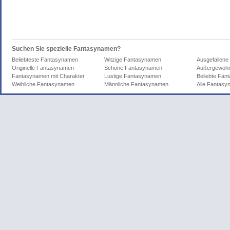
Suchen Sie spezielle Fantasynamen?
Beliebteste Fantasynamen
Witzige Fantasynamen
Ausgefallen
Originelle Fantasynamen
Schöne Fantasynamen
Außergewöhn
Fantasynamen mit Charakter
Lustige Fantasynamen
Beliebte Fa
Weibliche Fantasynamen
Männliche Fantasynamen
Alle Fantas