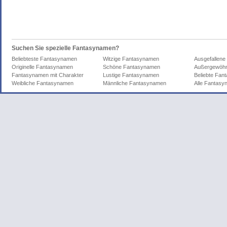
Suchen Sie spezielle Fantasynamen?
Beliebteste Fantasynamen
Witzige Fantasynamen
Ausgefallen
Originelle Fantasynamen
Schöne Fantasynamen
Außergewöhn
Fantasynamen mit Charakter
Lustige Fantasynamen
Beliebte Fa
Weibliche Fantasynamen
Männliche Fantasynamen
Alle Fantas