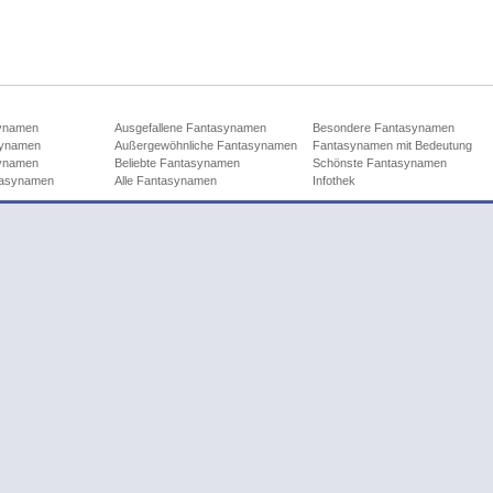
synamen
Ausgefallene Fantasynamen
Besondere Fantasynamen
synamen
Außergewöhnliche Fantasynamen
Fantasynamen mit Bedeutung
synamen
Beliebte Fantasynamen
Schönste Fantasynamen
tasynamen
Alle Fantasynamen
Infothek