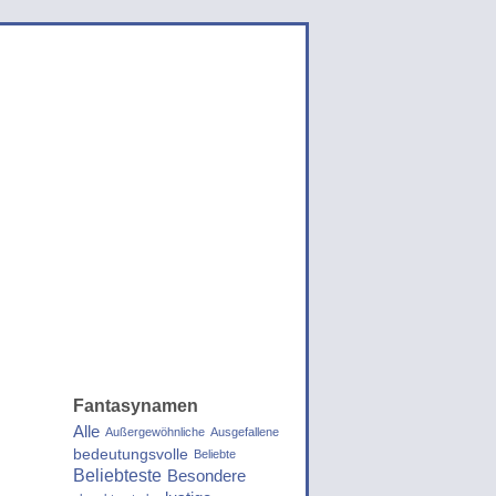
Fantasynamen
Alle
Außergewöhnliche
Ausgefallene
bedeutungsvolle
Beliebte
Beliebteste
Besondere