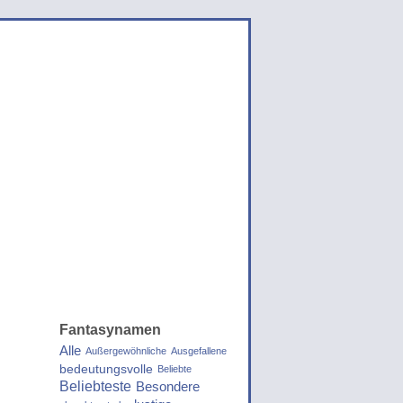
Fantasynamen
Alle
Außergewöhnliche
Ausgefallene
bedeutungsvolle
Beliebte
Beliebteste
Besondere