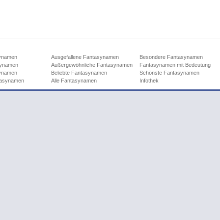
synamen
Ausgefallene Fantasynamen
Besondere Fantasynamen
synamen
Außergewöhnliche Fantasynamen
Fantasynamen mit Bedeutung
synamen
Beliebte Fantasynamen
Schönste Fantasynamen
tasynamen
Alle Fantasynamen
Infothek