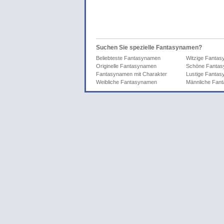
Suchen Sie spezielle Fantasynamen?
Beliebteste Fantasynamen
Witzige Fanta
Originelle Fantasynamen
Schöne Fanta
Fantasynamen mit Charakter
Lustige Fanta
Weibliche Fantasynamen
Männliche Fan