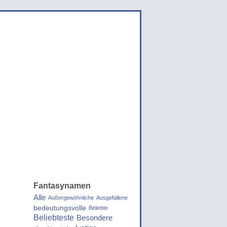
Fantasynamen
Alle
Außergewöhnliche
Ausgefallene
bedeutungsvolle
Beliebte
Beliebteste
Besondere