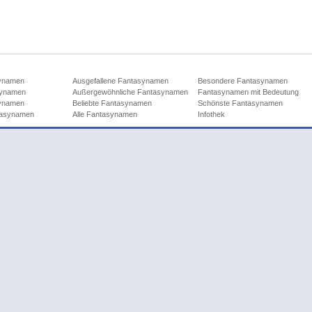
synamen
Ausgefallene Fantasynamen
Besondere Fantasynamen
synamen
Außergewöhnliche Fantasynamen
Fantasynamen mit Bedeutung
synamen
Beliebte Fantasynamen
Schönste Fantasynamen
tasynamen
Alle Fantasynamen
Infothek