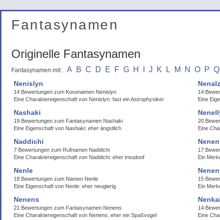
Fantasynamen
Originelle Fantasynamen
A
B
C
D
E
F
G
H
I
J
K
L
M
N
O
P
Q
Fantasynamen mit:
Nenislyn
Nenal
14 Bewertungen zum Kosenamen Nenislyn
14 Bewe
Eine Charaktereigenschaft von Nenislyn: fast ein Astrophysiker
Eine Eig
Nashaki
Nenell
19 Bewertungen zum Fantasynamen Nashaki
20 Bewe
Eine Eigenschaft von Nashaki: eher ängstlich
Eine Cha
Naddichi
Nenen
7 Bewertungen zum Rufnamen Naddichi
17 Bewer
Eine Charaktereigenschaft von Naddichi: eher treudoof
Ein Merk
Nenle
Nenen
18 Bewertungen zum Namen Nenle
15 Bewe
Eine Eigenschaft von Nenle: eher neugierig
Ein Merk
Nenens
Nenka
21 Bewertungen zum Fantasynamen Nenens
14 Bewer
Eine Charaktereigenschaft von Nenens: eher ein Spaßvogel
Eine Cha