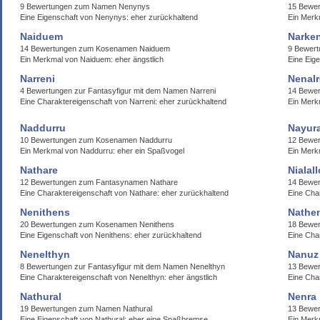
9 Bewertungen zum Namen Nenynys
15 Bewer
Eine Eigenschaft von Nenynys: eher zurückhaltend
Ein Merk
Naiduem
Narken
14 Bewertungen zum Kosenamen Naiduem
9 Bewer
Ein Merkmal von Naiduem: eher ängstlich
Eine Eig
Narreni
Nenal
4 Bewertungen zur Fantasyfigur mit dem Namen Narreni
14 Bewe
Eine Charaktereigenschaft von Narreni: eher zurückhaltend
Ein Merk
Naddurru
Nayura
10 Bewertungen zum Kosenamen Naddurru
12 Bewe
Ein Merkmal von Naddurru: eher ein Spaßvogel
Ein Merk
Nathare
Nialall
12 Bewertungen zum Fantasynamen Nathare
14 Bewer
Eine Charaktereigenschaft von Nathare: eher zurückhaltend
Eine Char
Nenithens
Nathe
20 Bewertungen zum Kosenamen Nenithens
18 Bewer
Eine Eigenschaft von Nenithens: eher zurückhaltend
Eine Cha
Nenelthyn
Nanuz
8 Bewertungen zur Fantasyfigur mit dem Namen Nenelthyn
13 Bewe
Eine Charaktereigenschaft von Nenelthyn: eher ängstlich
Eine Cha
Nathural
Nenra
19 Bewertungen zum Namen Nathural
13 Bewe
Eine Eigenschaft von Nathural: eher eine Spaßbremse
Ein Merk