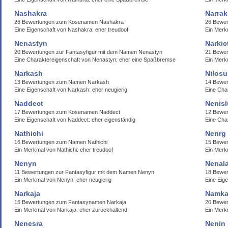
Nashakra
Narrak
26 Bewertungen zum Kosenamen Nashakra
26 Bewe
Eine Eigenschaft von Nashakra: eher treudoof
Ein Merk
Nenastyn
Narkic
20 Bewertungen zur Fantasyfigur mit dem Namen Nenastyn
21 Bewer
Eine Charaktereigenschaft von Nenastyn: eher eine Spaßbremse
Ein Merk
Narkash
Nilosu
13 Bewertungen zum Namen Narkash
14 Bewer
Eine Eigenschaft von Narkash: eher neugierig
Eine Cha
Naddect
Nenisl
17 Bewertungen zum Kosenamen Naddect
12 Bewer
Eine Eigenschaft von Naddect: eher eigenständig
Eine Char
Nathichi
Nenrg
16 Bewertungen zum Namen Nathichi
15 Bewe
Ein Merkmal von Nathichi: eher treudoof
Ein Merk
Nenyn
Nenala
11 Bewertungen zur Fantasyfigur mit dem Namen Nenyn
18 Bewer
Ein Merkmal von Nenyn: eher neugierig
Eine Eig
Narkaja
Namka
15 Bewertungen zum Fantasynamen Narkaja
20 Bewer
Ein Merkmal von Narkaja: eher zurückhaltend
Ein Merk
Nenesra
Nenin