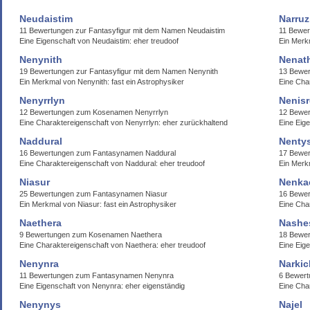
Neudaistim
Narruz
11 Bewertungen zur Fantasyfigur mit dem Namen Neudaistim
11 Bewe
Eine Eigenschaft von Neudaistim: eher treudoof
Ein Merk
Nenynith
Nenat
19 Bewertungen zur Fantasyfigur mit dem Namen Nenynith
13 Bewe
Ein Merkmal von Nenynith: fast ein Astrophysiker
Eine Cha
Nenyrrlyn
Nenis
12 Bewertungen zum Kosenamen Nenyrrlyn
12 Bewe
Eine Charaktereigenschaft von Nenyrrlyn: eher zurückhaltend
Eine Eig
Naddural
Nenty
16 Bewertungen zum Fantasynamen Naddural
17 Bewer
Eine Charaktereigenschaft von Naddural: eher treudoof
Ein Merk
Niasur
Nenka
25 Bewertungen zum Fantasynamen Niasur
16 Bewe
Ein Merkmal von Niasur: fast ein Astrophysiker
Eine Cha
Naethera
Nashe
9 Bewertungen zum Kosenamen Naethera
18 Bewe
Eine Charaktereigenschaft von Naethera: eher treudoof
Eine Eige
Nenynra
Narkic
11 Bewertungen zum Fantasynamen Nenynra
6 Bewert
Eine Eigenschaft von Nenynra: eher eigenständig
Eine Cha
Nenynys
Najel