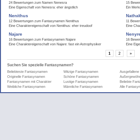
24 Bewertungen zum Namen Nenesra
15 Bewer
Eine Eigenschaft von Nenesra: eher ängstlich
Ein Merk
Nenithus
Nathak
12 Bewertungen zum Fantasynamen Nenithus
11 Bewer
Eine Charaktereigenschaft von Nenithus: eher treudoof
Eine Cha
Najare
Nenyr
16 Bewertungen zum Fantasynamen Najare
16 Bewe
Eine Charaktereigenschaft von Najare: fast ein Astrophysiker
Eine Eig
1
2
»
Suchen Sie spezielle Fantasynamen?
Beliebteste Fantasynamen
Witzige Fantasynamen
Ausgefallen
Originelle Fantasynamen
Schöne Fantasynamen
Außergewöhn
Fantasynamen mit Charakter
Lustige Fantasynamen
Beliebte Fa
Weibliche Fantasynamen
Männliche Fantasynamen
Alle Fantas