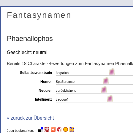
Fantasynamen
Phaenallophos
Geschlecht: neutral
Bereits 18 Charakter-Bewertungen zum Fantasynamen Phaenall
Selbstbewusstsein
ängstlich
Humor
Spaßbremse
Neugier
zurückhaltend
Intelligenz
treudoof
« zurück zur Übersicht
Jetzt bookmarken: