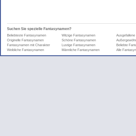
Suchen Sie spezielle Fantasynamen?
Beliebteste Fantasynamen
Witzige Fantasynamen
Ausgefallen
Originelle Fantasynamen
Schöne Fantasynamen
Außergewöhn
Fantasynamen mit Charakter
Lustige Fantasynamen
Beliebte Fa
Weibliche Fantasynamen
Männliche Fantasynamen
Alle Fantas