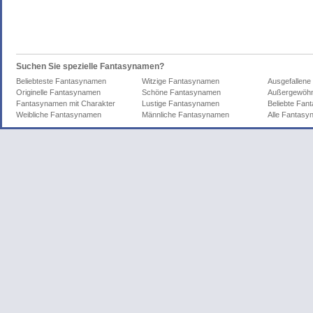
Suchen Sie spezielle Fantasynamen?
Beliebteste Fantasynamen
Witzige Fantasynamen
Ausgefallen
Originelle Fantasynamen
Schöne Fantasynamen
Außergewöhn
Fantasynamen mit Charakter
Lustige Fantasynamen
Beliebte Fa
Weibliche Fantasynamen
Männliche Fantasynamen
Alle Fantas