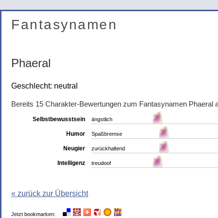
Fantasynamen
Phaeral
Geschlecht: neutral
Bereits 15 Charakter-Bewertungen zum Fantasynamen Phaeral 
Selbstbewusstsein
ängstlich
Humor
Spaßbremse
Neugier
zurückhaltend
Intelligenz
treudoof
« zurück zur Übersicht
Jetzt bookmarken: