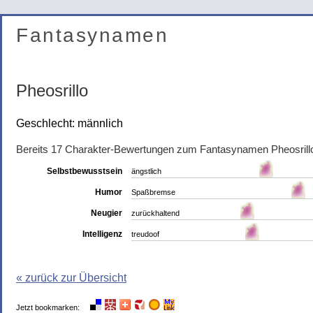
Fantasynamen
Pheosrillo
Geschlecht: männlich
Bereits 17 Charakter-Bewertungen zum Fantasynamen Pheosrill
Selbstbewusstsein
ängstlich
Humor
Spaßbremse
Neugier
zurückhaltend
Intelligenz
treudoof
« zurück zur Übersicht
Jetzt bookmarken: