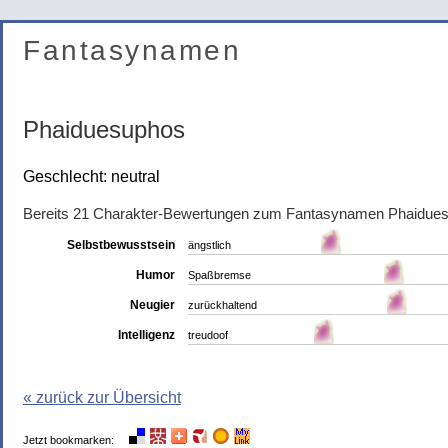
Fantasynamen
Phaiduesuphos
Geschlecht: neutral
Bereits 21 Charakter-Bewertungen zum Fantasynamen Phaidue
Selbstbewusstsein
ängstlich
Humor
Spaßbremse
Neugier
zurückhaltend
Intelligenz
treudoof
« zurück zur Übersicht
Jetzt bookmarken: