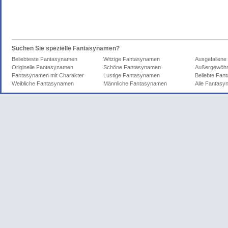
Suchen Sie spezielle Fantasynamen?
Beliebteste Fantasynamen
Witzige Fantasynamen
Ausgefallen
Originelle Fantasynamen
Schöne Fantasynamen
Außergewöhn
Fantasynamen mit Charakter
Lustige Fantasynamen
Beliebte Fa
Weibliche Fantasynamen
Männliche Fantasynamen
Alle Fantas