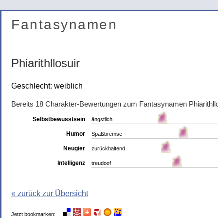
Fantasynamen
Phiarithllosuir
Geschlecht: weiblich
Bereits 18 Charakter-Bewertungen zum Fantasynamen Phiarithll
Selbstbewusstsein
ängstlich
Humor
Spaßbremse
Neugier
zurückhaltend
Intelligenz
treudoof
« zurück zur Übersicht
Jetzt bookmarken: