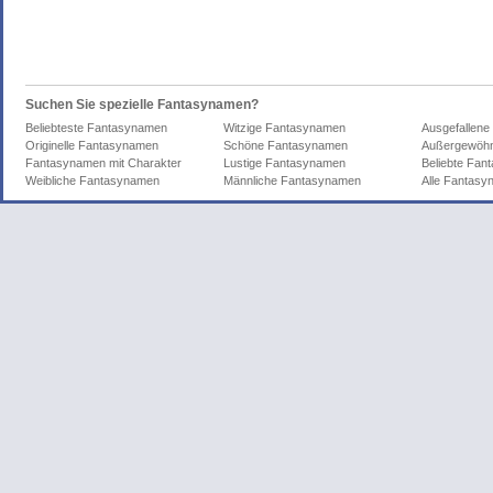
Suchen Sie spezielle Fantasynamen?
Beliebteste Fantasynamen
Witzige Fantasynamen
Ausgefallen
Originelle Fantasynamen
Schöne Fantasynamen
Außergewöhn
Fantasynamen mit Charakter
Lustige Fantasynamen
Beliebte Fa
Weibliche Fantasynamen
Männliche Fantasynamen
Alle Fantas