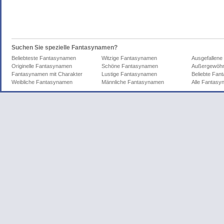
Suchen Sie spezielle Fantasynamen?
Beliebteste Fantasynamen
Witzige Fantasynamen
Ausgefallen
Originelle Fantasynamen
Schöne Fantasynamen
Außergewöhn
Fantasynamen mit Charakter
Lustige Fantasynamen
Beliebte Fa
Weibliche Fantasynamen
Männliche Fantasynamen
Alle Fantas