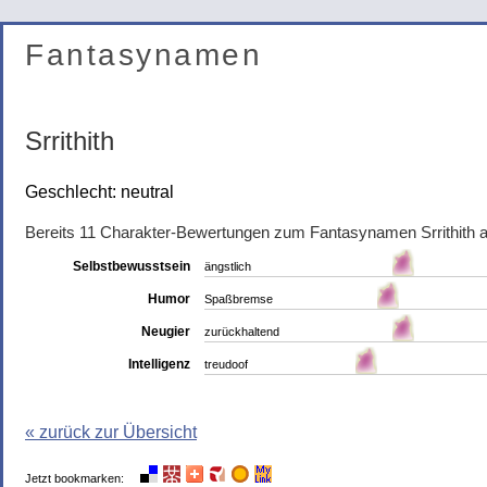
Fantasynamen
Srrithith
Geschlecht: neutral
Bereits 11 Charakter-Bewertungen zum Fantasynamen Srrithith 
Selbstbewusstsein
ängstlich
Humor
Spaßbremse
Neugier
zurückhaltend
Intelligenz
treudoof
« zurück zur Übersicht
Jetzt bookmarken: