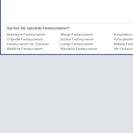
Suchen Sie spezielle Fantasynamen?
Beliebteste Fantasynamen
Witzige Fantasynamen
Ausgefallen
Originelle Fantasynamen
Schöne Fantasynamen
Außergewöhn
Fantasynamen mit Charakter
Lustige Fantasynamen
Beliebte Fa
Weibliche Fantasynamen
Männliche Fantasynamen
Alle Fantas