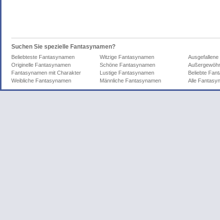
Suchen Sie spezielle Fantasynamen?
Beliebteste Fantasynamen
Witzige Fantasynamen
Ausgefallen
Originelle Fantasynamen
Schöne Fantasynamen
Außergewöhn
Fantasynamen mit Charakter
Lustige Fantasynamen
Beliebte Fa
Weibliche Fantasynamen
Männliche Fantasynamen
Alle Fantas