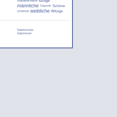
lustige
charakterstarke
männliche
Schöne
Originelle
weibliche
Witzige
schönste
Datenschutz
Impressum