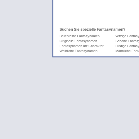
Suchen Sie spezielle Fantasynamen?
Beliebteste Fantasynamen
Witzige Fanta
Originelle Fantasynamen
Schöne Fanta
Fantasynamen mit Charakter
Lustige Fanta
Weibliche Fantasynamen
Männliche Fan