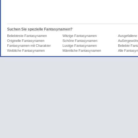
Suchen Sie spezielle Fantasynamen?
Beliebteste Fantasynamen
Witzige Fantasynamen
Ausgefallen
Originelle Fantasynamen
Schöne Fantasynamen
Außergewöhn
Fantasynamen mit Charakter
Lustige Fantasynamen
Beliebte Fa
Weibliche Fantasynamen
Männliche Fantasynamen
Alle Fantas