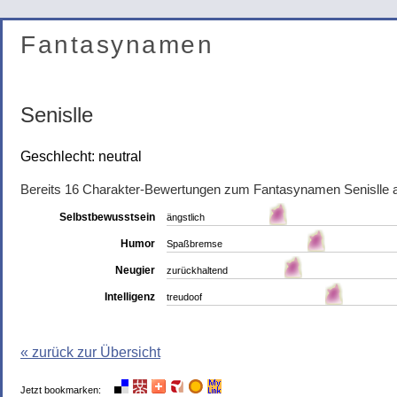
Fantasynamen
Senislle
Geschlecht: neutral
Bereits 16 Charakter-Bewertungen zum Fantasynamen Senislle 
Selbstbewusstsein
ängstlich
Humor
Spaßbremse
Neugier
zurückhaltend
Intelligenz
treudoof
« zurück zur Übersicht
Jetzt bookmarken: